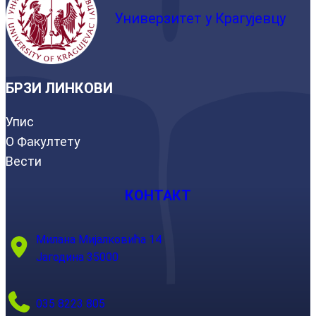
Универзитет у Крагујевцу
БРЗИ ЛИНКОВИ
Упис
О Факултету
Вести
КОНТАКТ
Милана Мијалковића 14
Јагодина 35000
035 8223 805