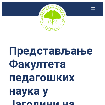
Скочи
на
садржај
Представљање
Факултета
педагошких
наука у
Јагодини на