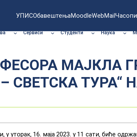
УПИС
Обавештења
Moodle
WebMail
Часопи
ва
Сервиси
Студенти
Наука
М
ФЕСОРА МАЈКЛА Г
– СВЕТСКА ТУРА“ 
 у уторак, 16. маја 2023. у 11 сати, биће од