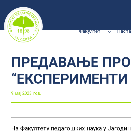
Скочи
на
садржај
Факултет
Наста
ПРЕДАВАЊЕ ПРО
“ЕКСПЕРИМЕНТИ 
9. мај 2023. год.
На Факултету педагошких наука у Јагодини,