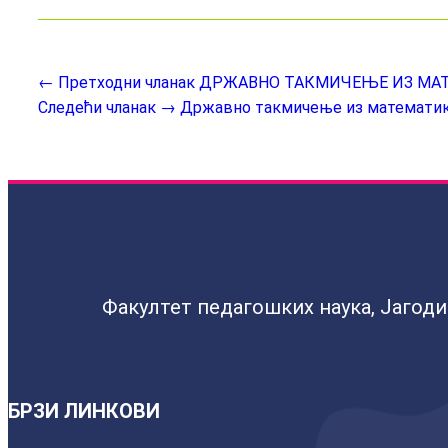
← Претходни чланак
ДРЖАВНО ТАКМИЧЕЊЕ ИЗ МАТ
Следећи чланак →
Државно такмичење из математике 
Факултет педагошких наука, Јагод
БРЗИ ЛИНКОВИ