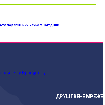
ту педагошких наука у Јагодини.
ерзитет у Крагујевцу
ДРУШТВЕНЕ МРЕЖЕ