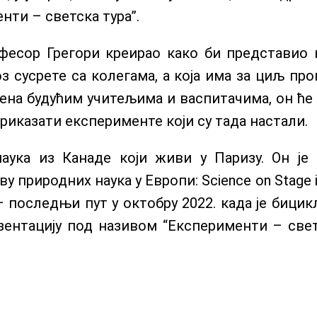
енти – светска тура”.
професор Грегори креирао како би представи
з сусрете са колегама, а која има за циљ пр
ењена будућим учитељима и васпитачима, он ће
иказати експерименте који су тада настали.
наука из Канаде који живи у Паризу. Он је
природних наука у Европи: Science on Stage i 
– последњи пут у октобру 2022. када је бици
езентацију под називом “Експерименти – све