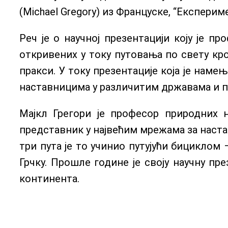
(Michael Gregory) из Француске, “Експерим
Реч је о научној презентацији коју је 
откривених у току путовања по свету кро
пракси. У току презентације која је нам
наставницима у различитим државама и пр
Мајкл Грегори је професор природних 
представник у највећим мрежама за наставу 
три пута је то учинио путујући бициклом 
Грчку. Прошле године је своју научну пр
континента.