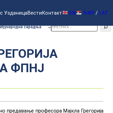
с Узданица
Вести
Контакт
EN
ЋИР
/
LAT
Претрага
еђународна сарадња
РЕГОРИЈА
НА ФПНЈ
ржано предавање професора Мајкла Грегорија