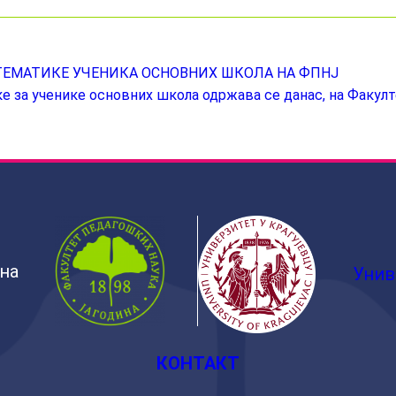
ЕМАТИКЕ УЧЕНИКA ОСНОВНИХ ШКОЛА НА ФПНЈ
за ученике основних школа одржава се данас, на Факулте
ина
Унив
КОНТАКТ