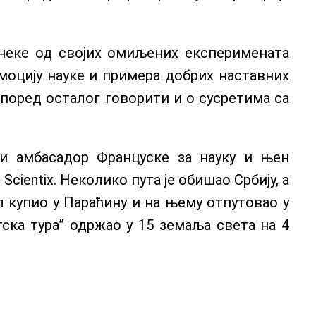
о неке од својих омиљених експеримената
омоцију науке и примера добрих наставних
 поред осталог говорити и о сусретима са
 и амбасадор Француске за науку и њен
Scientix. Неколико пута је обишао Србију, а
кл купио у Параћину и на њему отпутовао у
тска тура” одржао у 15 земаља света на 4