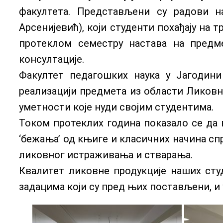
факултета. Представљени су радови н
Арсенијевић), који студенти похађају на 
протеклом семестру настава на предме
консултације.
Факултет педагошких наука у Јагодини
реализацији предмета из области Ликовн
уметности које нуди својим студентима.
Током протеклих година показало се да 
‘бежања’ од књиге и класичних начина сп
ликовног истраживања и стварања.
Квалитет ликовне продукције наших студ
задацима који су пред њих постављени, и 