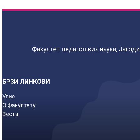
Факултет педагошких наука, Јагод
БРЗИ ЛИНКОВИ
Упис
О Факултету
Вести