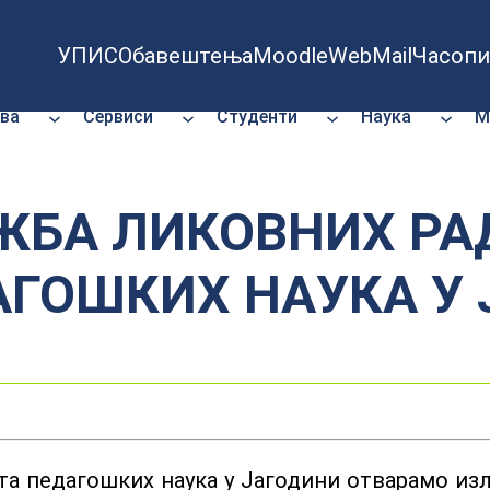
УПИС
Обавештења
Moodle
WebMail
Часопи
ва
Сервиси
Студенти
Наука
М
ЖБА ЛИКОВНИХ РА
АГОШКИХ НАУКА У
тета педагошких наука у Јагодини отварамо и