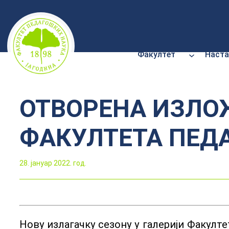
Скочи
на
садржај
Факултет
Наста
ОТВОРЕНА ИЗЛО
ФАКУЛТЕТА ПЕД
28. јануар 2022. год.
Нову излагачку сезону у галерији Факул