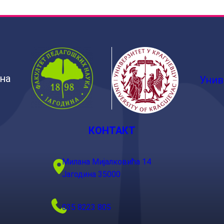
ина
Унив
КОНТАКТ
Милана Мијалковића 14
Јагодина 35000
035 8223 805