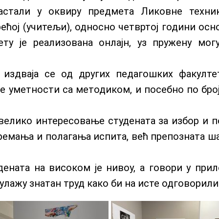
астали у оквиру предмета Ликовне техни
трећој (учитељи), односно четвртој години ос
ту је реализована онлајн, уз пружену мо
 издваја се од других педагошких факулт
е уметности са методиком, и посебно по бро
велико интересовање студената за избор и п
ремања и полагања испита, већ препозната шан
ената на високом је нивоу, а говори у при
улажу знатан труд како би на исте одговорили