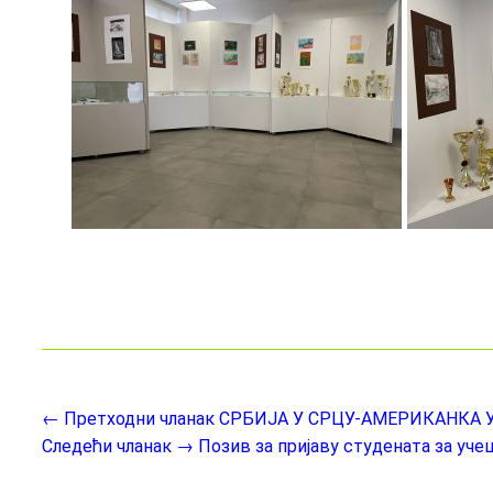
← Претходни чланак
СРБИЈА У СРЦУ-АМЕРИКАНКА 
Следећи чланак →
Позив за пријаву студената за уч