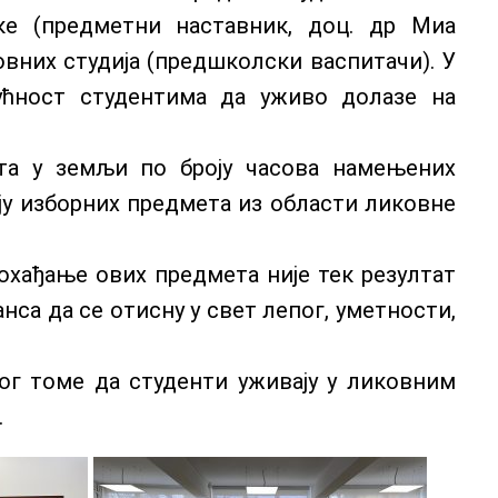
ке (предметни наставник, доц. др Миа
новних студија (предшколски васпитачи). У
гућност студентима да уживо долазе на
ета у земљи по броју часова намењених
ју изборних предмета из области ликовне
охађање ових предмета није тек резултат
са да се отисну у свет лепог, уметности,
лог томе да студенти уживају у ликовним
.