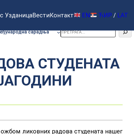
с Узданица
Вести
Контакт
EN
ЋИР
/
LAT
Претрага
еђународна сарадња
ДОВА СТУДЕНАТА
 ЈАГОДИНИ
зложбом ликовних радова студената нашег