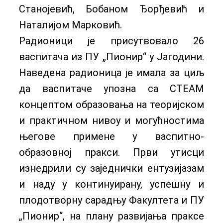
Станојевић, Бобаном Ђорђевић и
Наталијом Марковић.
Радионици је присутвовало 26
васпитача из ПУ „Пионир“ у Јагодини.
Наведена радионица је имала за циљ
да васпитаче упозна са СТЕАМ
концептом образовања на теоријском
и практичном нивоу и могућностима
његове примене у васпитно-
образовној пракси. Први утисци
изнедрили су заједнички ентузијазам
и наду у континуирану, успешну и
плодотворну сарадњу Факултета и ПУ
„Пионир“, на плану развијања праксе