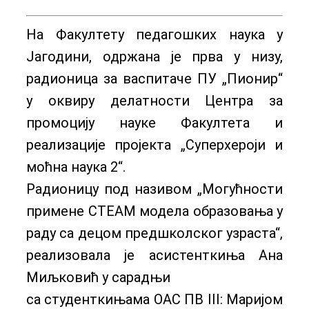
На Факултету педагошких наука у
Јагодини, одржана је прва у низу,
радионица за васпитаче ПУ „Пионир“
у оквиру делатности Центра за
промоцију науке Факултета и
реализације пројекта „Суперхероји и
моћна наука 2“.
Радионицу под називом „Могућности
примене СТЕАМ модела образовања у
раду са децом предшколског узраста“,
реализовала је асистенткиња Ана
Миљковић у сарадњи
са студенткињама ОАС ПВ III: Маријом