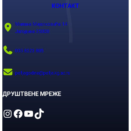
КОНТАКТ
Милана Мијалковића 14
Јагодина 35000
035 8223 805
pefjagodina@pefja.kg.ac.rs
ДРУШТВЕНЕ МРЕЖЕ
Instagram
Facebook
YouTube
TikTok