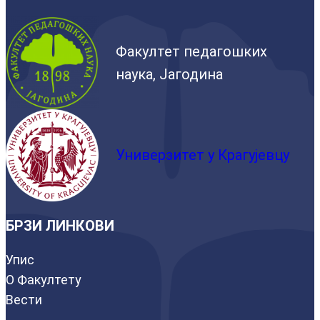
Факултет педагошких
наука, Јагодина
Универзитет у Крагујевцу
БРЗИ ЛИНКОВИ
Упис
О Факултету
Вести