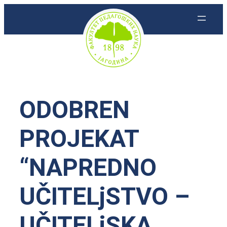
Skoči
na
sadržaj
ODOBREN
PROJEKAT
“NAPREDNO
UČITELjSTVO –
UČITELjSKA