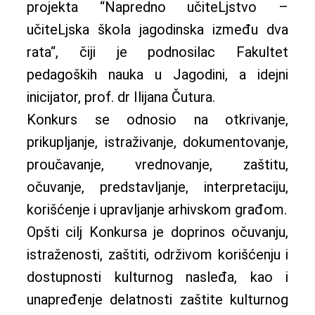
projekta “Napredno učiteLjstvo –
učiteLjska škola jagodinska između dva
rata“, čiji je podnosilac Fakultet
pedagoških nauka u Jagodini, a idejni
inicijator, prof. dr Ilijana Čutura.
Konkurs se odnosio na otkrivanje,
prikupljanje, istraživanje, dokumentovanje,
proučavanje, vrednovanje, zaštitu,
očuvanje, predstavljanje, interpretaciju,
korišćenje i upravljanje arhivskom građom.
Opšti cilj Konkursa je doprinos očuvanju,
istraženosti, zaštiti, održivom korišćenju i
dostupnosti kulturnog nasleđa, kao i
unapređenje delatnosti zaštite kulturnog