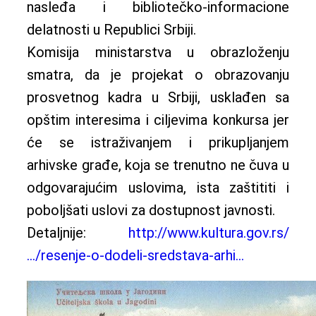
nasleđa i bibliotečko-informacione
delatnosti u Republici Srbiji.
Komisija ministarstva u obrazloženju
smatra, da je projekat o obrazovanju
prosvetnog kadra u Srbiji, usklađen sa
opštim interesima i ciljevima konkursa jer
će se istraživanjem i prikupljanjem
arhivske građe, koja se trenutno ne čuva u
odgovarajućim uslovima, ista zaštititi i
poboljšati uslovi za dostupnost javnosti.
Detaljnije:
http://www.kultura.gov.rs/
…/resenje-o-dodeli-sredstava-arhi…