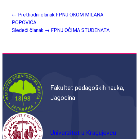
← Prethodni članak
FPNJ OKOM MILANA
POPOVIĆA
Sledeći članak →
FPNJ OČIMA STUDENATA
Fakultet pedagoških nauka,
Jagodina
Univerzitet u Kragujevcu