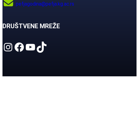
pefjagodina@pefja.kg.ac.rs
DRUŠTVENE MREŽE
Instagram
Facebook
YouTube
TikTok