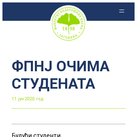
Скочи
на
садржај
ФПНЈ ОЧИМА
СТУДЕНАТА
11. јун 2020. год.
Будући студенти,