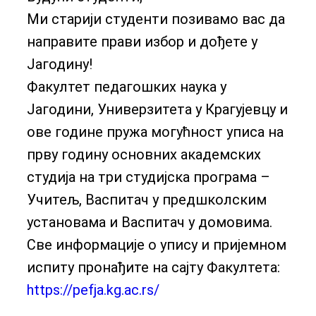
Ми старији студенти позивамо вас да
направите прави избор и дођете у
Јагодину!
Факултет педагошких наука у
Јагодини, Универзитета у Крагујевцу и
ове године пружа могућност уписа на
прву годину основних академских
студија на три студијска програма –
Учитељ, Васпитач у предшколским
установама и Васпитач у домовима.
Све информације о упису и пријемном
испиту пронађите на сајту Факултета:
https://pefja.kg.ac.rs/