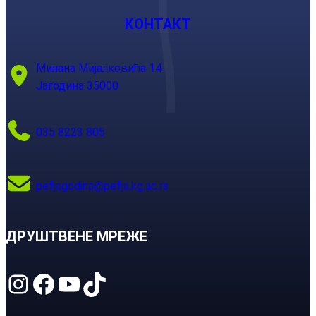
КОНТАКТ
Милана Мијалковића 14
Јагодина 35000
035 8223 805
pefjagodina@pefja.kg.ac.rs
ДРУШТВЕНЕ МРЕЖЕ
Instagram
Facebook
YouTube
TikTok