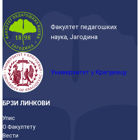
Факултет педагошких
наука, Јагодина
Универзитет у Крагујевцу
БРЗИ ЛИНКОВИ
Упис
О Факултету
Вести