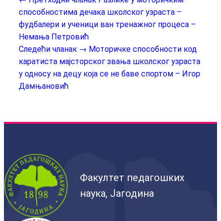
способностима дечака школског узраста –
фудбалери и ученици ван тренажног процеса –
Немања Петровић
Следећи чланак →
Моторичке способности код
каратиста мајсторског звања школског узраста
у односу на децу која се не баве спортом – Игор
Дамњановић
Факултет педагошких
наука, Јагодина