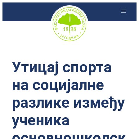
Скочи
на
садржај
Утицај спорта
на социјалне
разлике између
ученика
основношколск