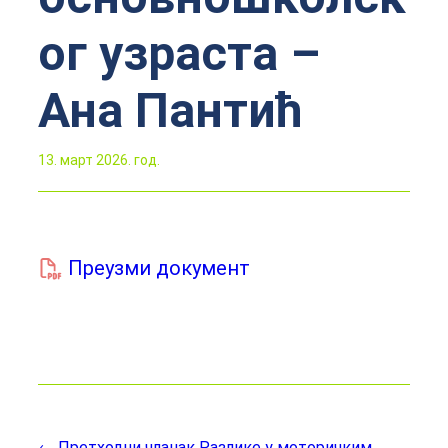
ог узраста –
Ана Пантић
13. март 2026. год.
Преузми документ
← Претходни чланак
Разлике у моторичким