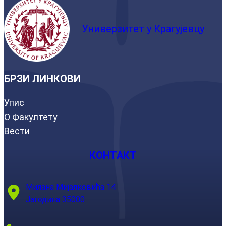
Универзитет у Крагујевцу
БРЗИ ЛИНКОВИ
Упис
О Факултету
Вести
КОНТАКТ
Милана Мијалковића 14
Јагодина 35000