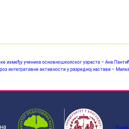
лике између ученика основношколског узраста – Ана Панти
оз интегративне активности у разредној настави – Милка
ина
Унив