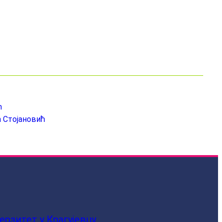
ћ
 Стојановић
ерзитет у Крагујевцу