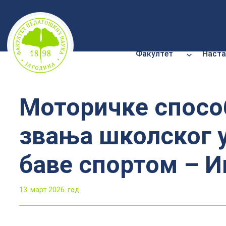
Скочи
на
садржај
Факултет
Наста
Моторичке способ
звања школског у
баве спортом – 
13. март 2026. год.