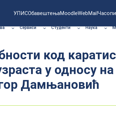
УПИС
Обавештења
Moodle
WebMail
Часопи
ва
Сервиси
Студенти
Наука
М
ности код каратис
зраста у односу на 
Игор Дамњановић