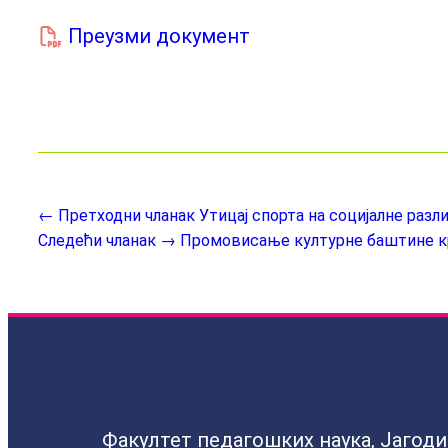
Преузми документ
← Претходни чланак
Утицај спорта на социјалне раз
Следећи чланак →
Промовисање културне баштине кр
Факултет педагошких наука, Јагод