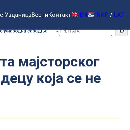
с Узданица
Вести
Контакт
EN
ЋИР
/
LAT
Претрага
еђународна сарадња
та мајсторског
децу која се не