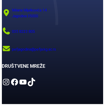
Milana Mijalkovića 14
Jagodina 35000
035 8223 805
pefjagodina@pefja.kg.ac.rs
DRUŠTVENE MREŽE
Instagram
Facebook
YouTube
TikTok