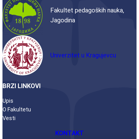
Fakultet pedagoških nauka,
Jagodina
Univerzitet u Kragujevcu
BRZI LINKOVI
Upis
O Fakultetu
Vesti
KONTAKT