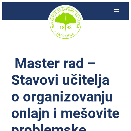
Skoči
na
sadržaj
Master rad –
Stavovi učitelja
o organizovanju
onlajn i mešovite
problemske