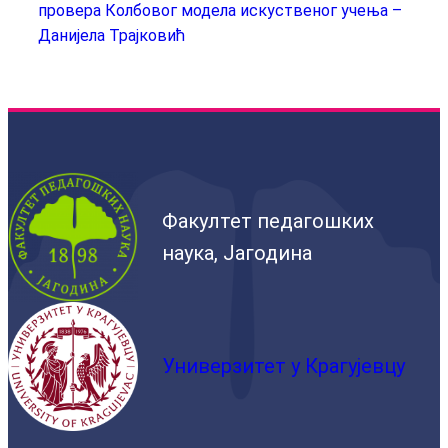
провера Колбовог модела искуственог учења –
Данијела Трајковић
Факултет педагошких
наука, Јагодина
Универзитет у Крагујевцу