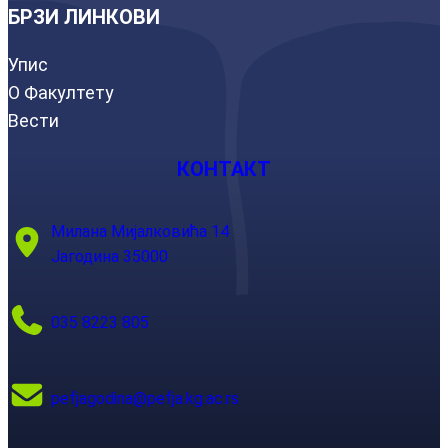
БРЗИ ЛИНКОВИ
Упис
О Факултету
Вести
КОНТАКТ
Милана Мијалковића 14
Јагодина 35000
035 8223 805
pefjagodina@pefja.kg.ac.rs