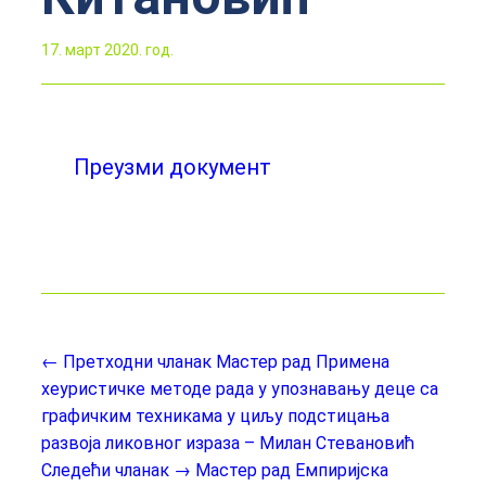
17. март 2020. год.
Преузми документ
← Претходни чланак
Мастер рад Примена
хеуристичке методе рада у упознавању деце са
графичким техникама у циљу подстицања
развоја ликовног израза – Милан Стевановић
Следећи чланак →
Мастер рад Емпиријска