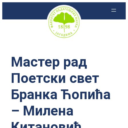
Скочи
на
садржај
Мастер рад
Поетски свет
Бранка Ћопића
– Милена
Китановић