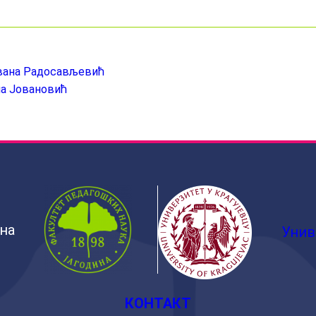
ована Радосављевић
на Јовановић
ина
Унив
КОНТАКТ