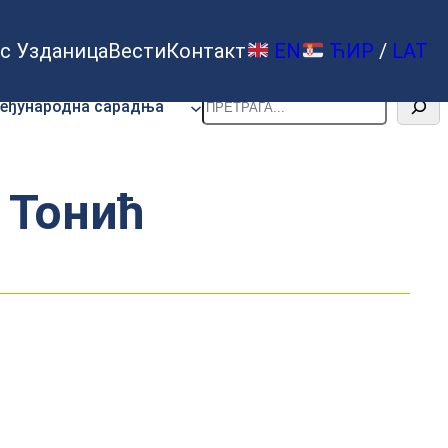
с Узданица
Вести
Контакт
EN
ЋИР
/
LAT
Претрага
еђународна сарадња
 Тонић