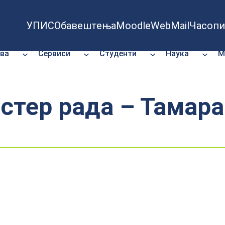
УПИС
Обавештења
Moodle
WebMail
Часопи
ва
Сервиси
Студенти
Наука
М
стер рада – Тамара