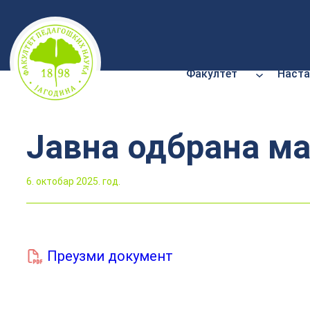
Скочи
на
садржај
Факултет
Наста
Јавна одбрана ма
6. октобар 2025. год.
Преузми документ