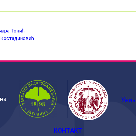
мара Тонић
а Костадиновић
ина
Унив
КОНТАКТ