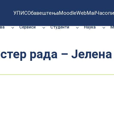
УПИС
Обавештења
Moodle
WebMail
Часопи
ва
Сервиси
Студенти
Наука
М
стер рада – Јелена