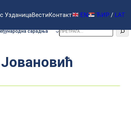
с Узданица
Вести
Контакт
EN
ЋИР
/
LAT
Претрага
еђународна сарадња
 Јовановић