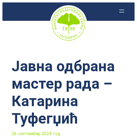
Скочи
на
садржај
Јавна одбрана
мастер рада –
Катарина
Туфегџић
26. септембар 2024. год.