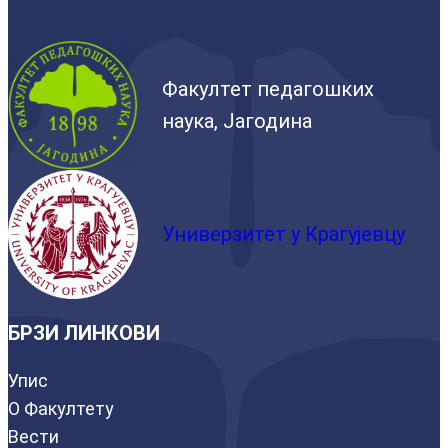
Факултет педагошких
наука, Јагодина
Универзитет у Крагујевцу
БРЗИ ЛИНКОВИ
Упис
О Факултету
Вести