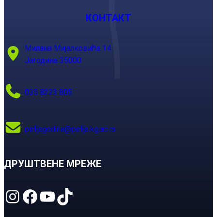
КОНТАКТ
Милана Мијалковића 14
Јагодина 35000
035 8223 805
pefjagodina@pefja.kg.ac.rs
ДРУШТВЕНЕ МРЕЖЕ
Instagram
Facebook
YouTube
TikTok