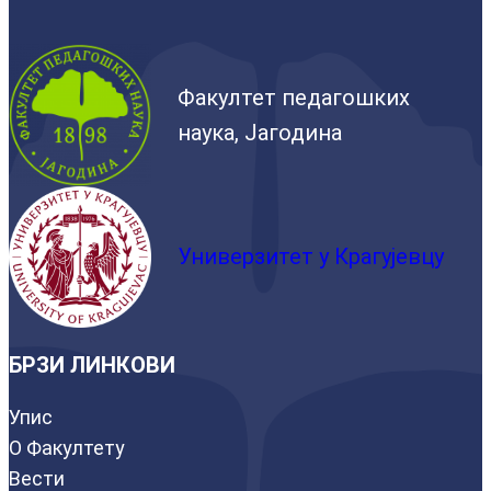
Факултет педагошких
наука, Јагодина
Универзитет у Крагујевцу
БРЗИ ЛИНКОВИ
Упис
О Факултету
Вести