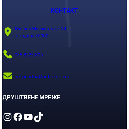
КОНТАКТ
Милана Мијалковића 14
Јагодина 35000
035 8223 805
pefjagodina@pefja.kg.ac.rs
ДРУШТВЕНЕ МРЕЖЕ
Instagram
Facebook
YouTube
TikTok