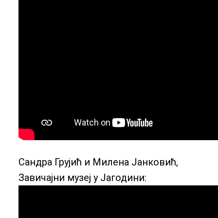
Сандра Грујић и Милена Јанковић,
Завичајни музеј у Јагодини: