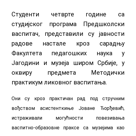
Студенти четврте године са
студијског програма Предшколски
васпитач, представили су јавности
радове настале кроз сарадњу
Факултета педагошких наука у
Јагодини и музеја широм Србије, у
оквиру предмета Методички
практикум ликовног васпитања.
Они су кроз практичан рад под стручним
вођством асистенткиње Јоване Ђорђевић,
истраживали могућности повезивања
васпитно-образовне праксе са музејима као