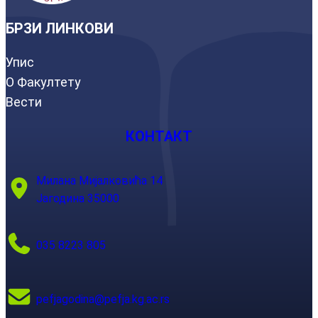
БРЗИ ЛИНКОВИ
Упис
О Факултету
Вести
КОНТАКТ
Милана Мијалковића 14
Јагодина 35000
035 8223 805
pefjagodina@pefja.kg.ac.rs