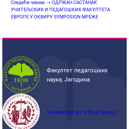
Следећи чланак →
ОДРЖАН САСТАНАК
УЧИТЕЉСКИХ И ПЕДАГОШКИХ ФАКУЛТЕТА
ЕВРОПЕ У ОКВИРУ SYMPOSION МРЕЖЕ
Факултет педагошких
наука, Јагодина
Универзитет у Крагујевцу