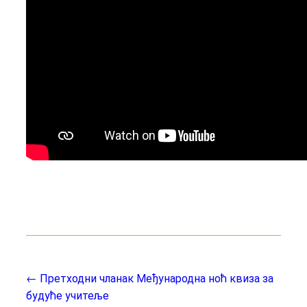
← Претходни чланак
Међународна ноћ квиза за
будуће учитеље