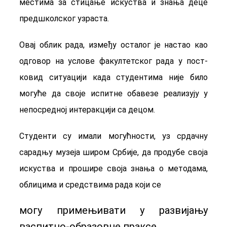
местима за стицање искуства и знања деце
предшколског узраста.
Овај облик рада, између осталог је настао као
одговор на услове факултетског рада у пост-
ковид ситуацији када студентима није било
могуће да своје испитне обавезе реализују у
непосредној интеракцији са децом.
Студенти су имали могућности, уз срдачну
сарадњу музеја широм Србије, да продубе своја
искуства и прошире своја знања о методама,
облицима и средствима рада који се
могу примењивати у развијању
васпитно-образовне праксе.