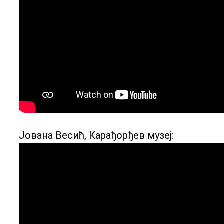
Јована Весић, Карађорђев музеј: