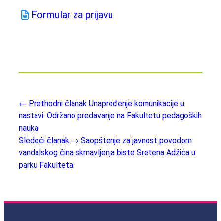
Formular za prijavu
← Prethodni članak
Unapređenje komunikacije u
nastavi: Održano predavanje na Fakultetu pedagoških
nauka
Sledeći članak →
Saopštenje za javnost povodom
vandalskog čina skrnavljenja biste Sretena Adžića u
parku Fakulteta.