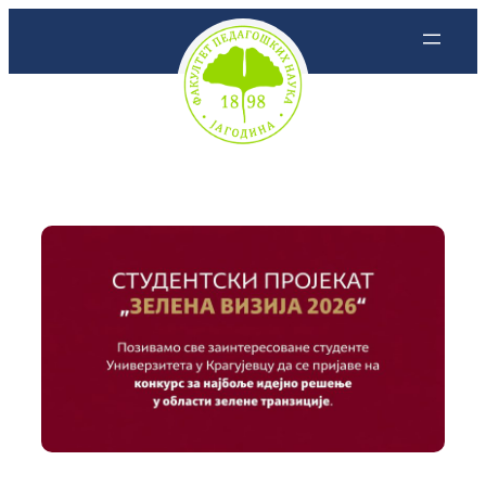
Skoči
na
sadržaj