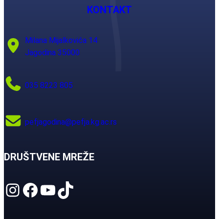
KONTAKT
Milana Mijalkovića 14
Jagodina 35000
035 8223 805
pefjagodina@pefja.kg.ac.rs
DRUŠTVENE MREŽE
Instagram
Facebook
YouTube
TikTok