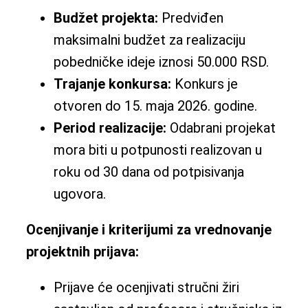
Budžet projekta:
Predviđen
maksimalni budžet za realizaciju
pobedničke ideje iznosi 50.000 RSD.
Trajanje konkursa:
Konkurs je
otvoren do 15. maja 2026. godine.
Period realizacije:
Odabrani projekat
mora biti u potpunosti realizovan u
roku od 30 dana od potpisivanja
ugovora.
Ocenjivanje i kriterij
u
mi za vrednovanje
projektnih prijava:
Prijave će ocenjivati stručni žiri