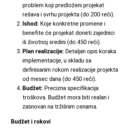
problem koji predloženi projekat
rešava i svrhu projekta (do 200 reči).
Ishod:
Koje konkretne promene i
benefite će projekat doneti zajednici
ili životnoj sredini (do 450 reči).
Plan realizacije:
Detaljan opis koraka
implementacije, u skladu sa
definisanim rokom realizacije projekta
od mesec dana (do 450 reči).
Budžet:
Precizna specifikacija
troškova. Budžet mora biti realan i
zasnovan na tržišnim cenama.
Budžet i rokovi