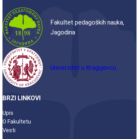
Fakultet pedagoških nauka,
Jagodina
Univerzitet u Kragujevcu
BRZI LINKOVI
Upis
O Fakultetu
Vesti