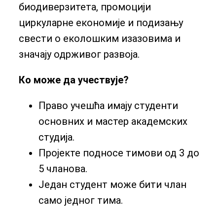
биодиверзитета, промоцији
циркуларне економије и подизању
свести о еколошким изазовима и
значају одрживог развоја.
Ко може да учествује?
Право учешћа имају студенти
основних и мастер академских
студија.
Пројекте подносе тимови од 3 до
5 чланова.
Један студент може бити члан
само једног тима.