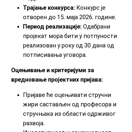
Трајање конкурса:
Конкурс је
отворен до 15. маја 2026. године.
Период реализације:
Одабрани
пројекат мора бити у потпуности
реализован у року од 30 дана од
потписивања уговора.
Оцењивање и критериј
у
ми за
вредновање пројектних пријава:
Пријаве ће оцењивати стручни
жири састављен од професора и
стручњака из области одрживог
развоја.