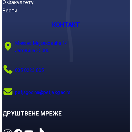
О Факултету
Вести
КОНТАКТ
Милана Мијалковића 14
Јагодина 35000
035 8223 805
pefjagodina@pefja.kg.ac.rs
ДРУШТВЕНЕ МРЕЖЕ