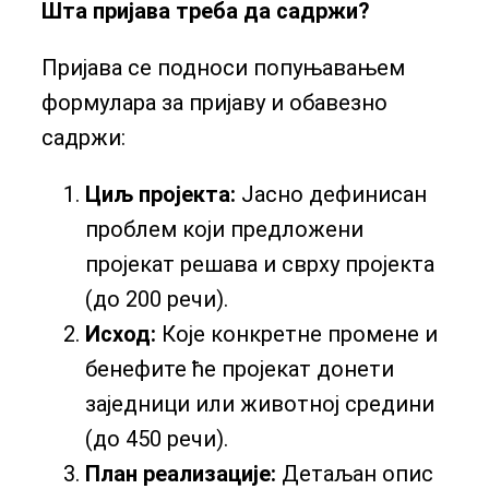
Шта пријава треба да садржи?
Пријава се подноси попуњавањем
формулара за пријаву и обавезно
садржи:
Циљ пројекта:
Јасно дефинисан
проблем који предложени
пројекат решава и сврху пројекта
(до 200 речи).
Исход:
Које конкретне промене и
бенефите ће пројекат донети
заједници или животној средини
(до 450 речи).
План реализације:
Детаљан опис