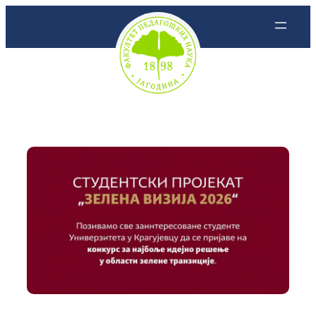
Скочи
на
садржај