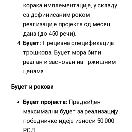
корака имплементације, у складу
са дефинисаним роком
реализације пројекта од месец
дана (до 450 речи).
Буџет:
Прецизна спецификација
трошкова. Буџет мора бити
реалан и заснован на тржишним
ценама.
Буџет и рокови
Буџет пројекта:
Предвиђен
максимални буџет за реализацију
победничке идеје износи 50.000
РСД.