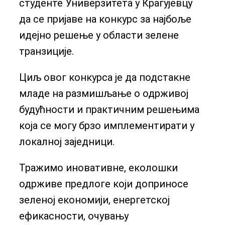
студенте Универзитета у Крагујевцу
да се пријаве на конкурс за најбоље
идејно решење у области зелене
транзиције.
Циљ овог конкурса је да подстакне
младе на размишљање о одрживој
будућности и практичним решењима
која се могу брзо имплементирати у
локалној заједници.
Тражимо иновативне, еколошки
одрживе предлоге који доприносе
зеленој економији, енергетској
ефикасности, очувању