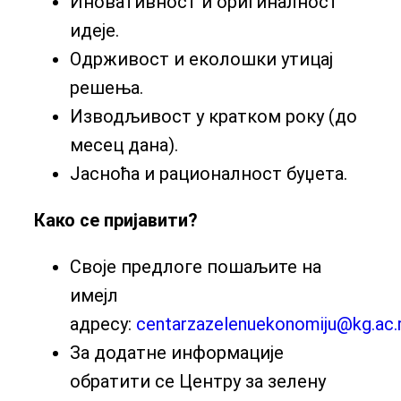
Иновативност и оригиналност
идеје.
Одрживост и еколошки утицај
решења.
Изводљивост у кратком року (до
месец дана).
Јасноћа и рационалност буџета.
Како се пријавити?
Своје предлоге пошаљите на
имејл
адресу:
centarzazelenuekonomiju@kg.ac.
За додатне информације
обратити се Центру за зелену