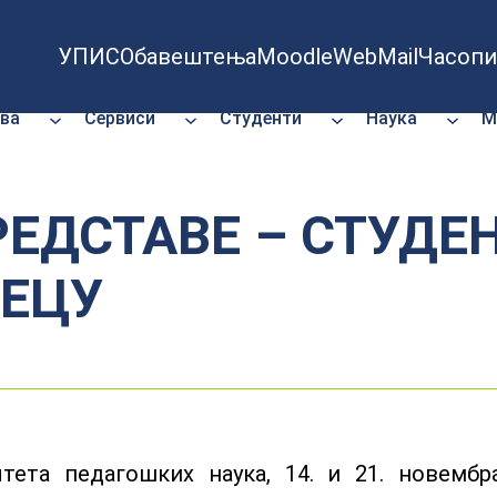
УПИС
Обавештења
Moodle
WebMail
Часопи
ва
Сервиси
Студенти
Наука
М
ЕДСТАВЕ – СТУДЕН
ЕЦУ
тета педагошких наука, 14. и 21. новембр