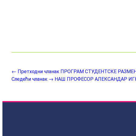
← Претходни чланак
ПРОГРАМ СТУДЕНТСКЕ РАЗМЕ
Следећи чланак →
НАШ ПРОФЕСОР АЛЕКСАНДАР ИГЊ