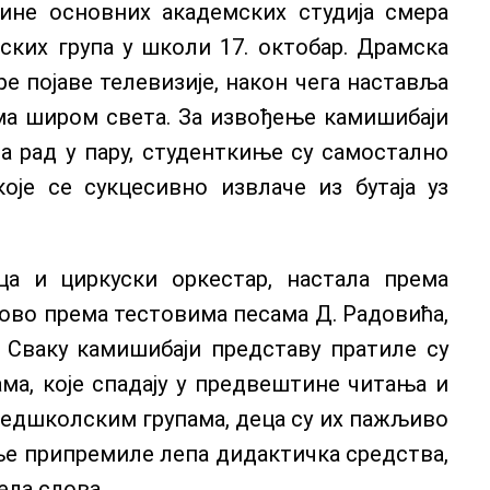
дине основних академских студија смера
ких група у школи 17. октобар. Драмска
ре појаве телевизије, након чега наставља
има широм света. За извођење камишибаји
за рад у пару, студенткиње су самостално
оје се сукцесивно извлаче из бутаја уз
а и циркуски оркестар, настала према
лово према тестовима песама Д. Радовића,
. Сваку камишибаји представу пратиле су
ма, које спадају у предвештине читања и
предшколским групама, деца су их пажљиво
иње припремиле лепа дидактичка средства,
ела слова.