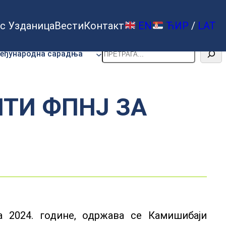
с Узданица
Вести
Контакт
EN
ЋИР
/
LAT
Претрага
еђународна сарадња
ТИ ФПНЈ ЗА
а 2024. године, одржава се Камишибаји