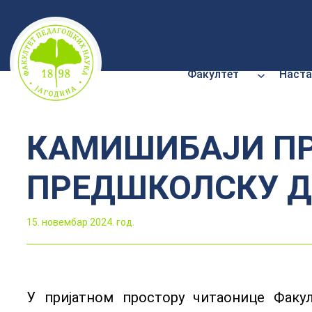
Скочи
на
садржај
Факултет
Наста
КАМИШИБАЈИ ПР
ПРЕДШКОЛСКУ Д
15. новембар 2024. год.
У пријатном простору читаонице Факул