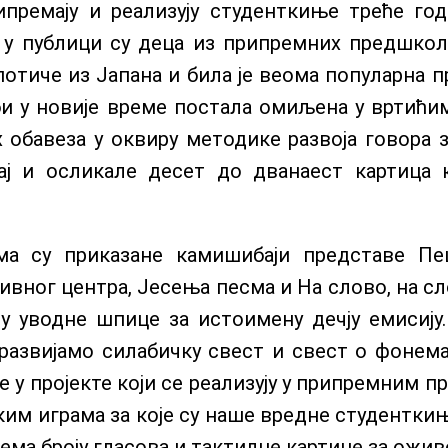
премају и реализују студенткиње треће го
 у публици су деца из припремних предшколс
отиче из Јапана и била је веома популарна п
 би у новије време постала омиљена у вртић
 обавеза у оквиру методике развоја говора 
ај и осликале десет до дванаест картица к
а су приказане камишибаји представе Пец
ивног центра, Јесења песма и На слово, на с
у уводне шпице за истоимену дечју емисију
развијамо силабичку свест и свест о фонема
 у пројекте који се реализују у припремним 
чким играма за које су наше вредне студентк
рема броју гласова и тактилне картице за ожив