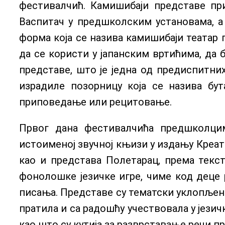
фестивалчић. Камишибаји представе при
Васпитач у предшколским установама, а
форма која се назива камишибаји театар п
да се користи у јапанским вртићима, да
представе, што је једна од предиспитних
израдиле позорницу која се назива бут
приповедање или рецитовање.
Првог дана фестивалчића предшколцим
истоименој звучној књизи у издању Креат
као и представа Полетарац, према текст
фонолошке језичке игре, чиме код деце 
писања. Представе су тематски уклопљене
пратила и са радошћу учествовала у јези
као што су кутија за разврставање речи п