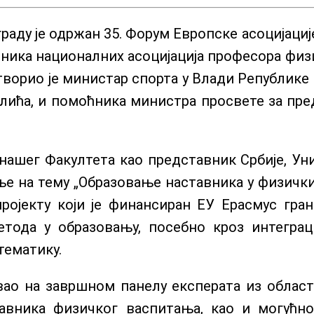
еограду је одржан 35. Форум Европске асоцијац
вника националних асоцијација професора фи
творио је министар спорта у Влади Републике С
олића, и помоћника министра просвете за п
шег Факултета као представник Србије, Униве
ње на тему „Образовање наставника у физичк
ројекту који је финансиран ЕУ Ерасмус гран
ода у образовању, посебно кроз интеграци
тематику.
вао на завршном панелу експерата из област
тавника физичког васпитања, као и могућн