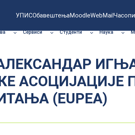
УПИС
Обавештења
Moodle
WebMail
Часопи
ва
Сервиси
Студенти
Наука
М
АЛЕКСАНДАР ИГЊА
КЕ АСОЦИЈАЦИЈЕ 
ИТАЊА (EUPEA)