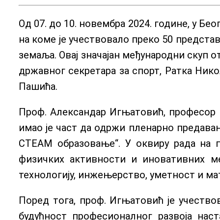
Од 07. до 10. новембра 2024. године, у Б
на коме је учествовало преко 50 предста
земаља. Овај значајан међународни скуп о
државног секретара за спорт, Ратка Ник
Пашића.
Проф. Александар Игњатовић, професор на
имао је част да одржи пленарно предава
СТЕАМ образовање“. У оквиру рада на п
физичких активности и иновативних мет
технологију, инжењерство, уметност и ма
Поред тога, проф. Игњатовић је учество
будућност професионалног развоја нас