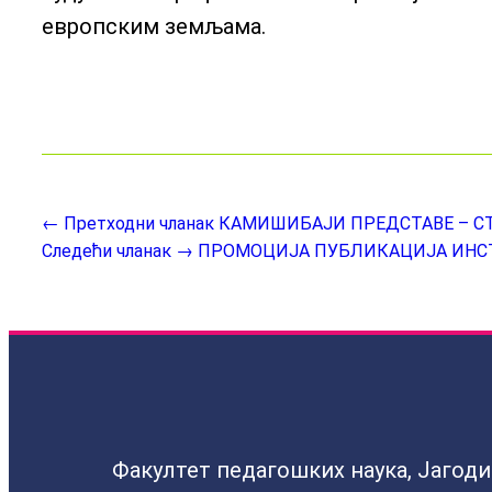
европским земљама.
← Претходни чланак
КАМИШИБАЈИ ПРЕДСТАВЕ – С
Следећи чланак →
ПРОМОЦИЈА ПУБЛИКАЦИЈА ИНСТ
Факултет педагошких наука, Јагод