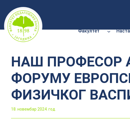
Скочи
на
садржај
Факултет
Наста
НАШ ПРОФЕСОР 
ФОРУМУ ЕВРОПС
ФИЗИЧКОГ ВАСП
18. новембар 2024. год.