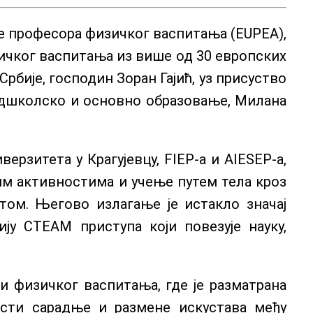
ије професора физичког васпитања (EUPEA),
зичког васпитања из више од 30 европских
рбије, господин Зоран Гајић, уз присуство
редшколско и основно образовање, Милана
рзитета у Крагујевцу, FIEP-а и AIESEP-а,
им активностима и учење путем тела кроз
том. Његово излагање је истакло значај
ју СТЕАМ приступа који повезује науку,
и физичког васпитања, где је разматрана
ости сарадње и размене искустава међу