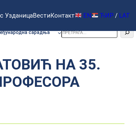
с Узданица
Вести
Контакт
EN
ЋИР
/
LAT
Претрага
еђународна сарадња
ТОВИЋ НА 35.
ПРОФЕСОРА