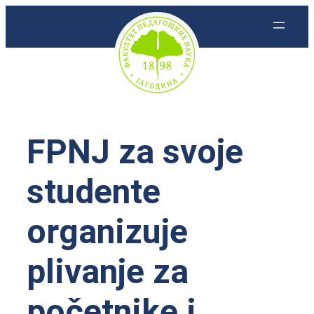
Skoči
na
sadržaj
FPNJ za svoje
studente
organizuje
plivanje za
početnike i