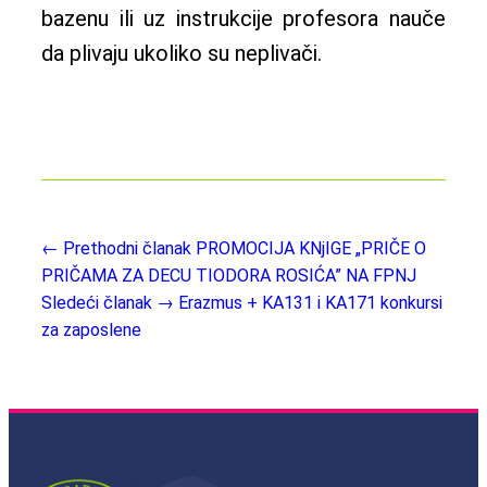
bazenu ili uz instrukcije profesora nauče
da plivaju ukoliko su neplivači.
← Prethodni članak
PROMOCIJA KNjIGE „PRIČE O
PRIČAMA ZA DECU TIODORA ROSIĆA” NA FPNJ
Sledeći članak →
Erazmus + KA131 i KA171 konkursi
za zaposlene