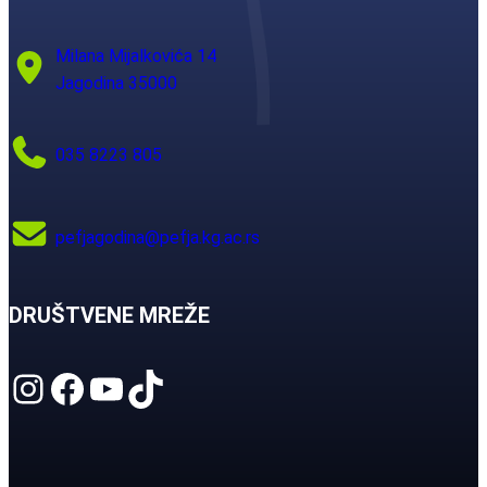
Milana Mijalkovića 14
Jagodina 35000
035 8223 805
pefjagodina@pefja.kg.ac.rs
DRUŠTVENE MREŽE
Instagram
Facebook
YouTube
TikTok