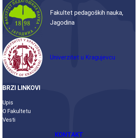
Fakultet pedagoških nauka,
Jagodina
Univerzitet u Kragujevcu
BRZI LINKOVI
Upis
O Fakultetu
Vesti
KONTAKT