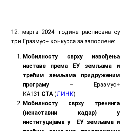
12. марта 2024. године расписана су
три Еразмус+ конкурса за запослене:
Мобилност
у сврху извођења
наставе према ЕУ земљама и
трећим земљама придруженим
програму
– Еразмус+
КА131
СТА
(
ЛИНК
)
Мобилност
у сврху
тренинга
(ненаставни кадар)
у
институцијама у
ЕУ земљама и