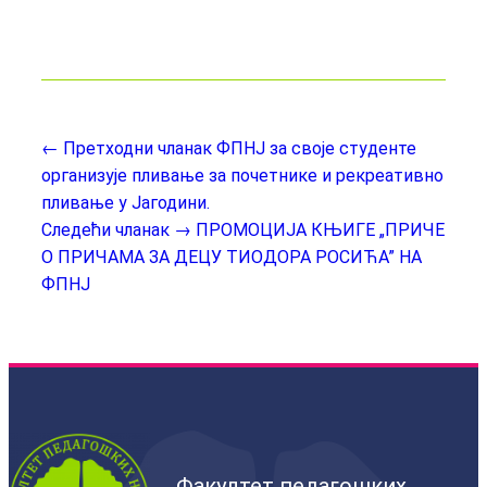
← Претходни чланак
ФПНЈ за своје студенте
организује пливање за почетнике и рекреативно
пливање у Јагодини.
Следећи чланак →
ПРОМОЦИЈА КЊИГЕ „ПРИЧЕ
О ПРИЧАМА ЗА ДЕЦУ ТИОДОРА РОСИЋА” НА
ФПНЈ
Факултет педагошких