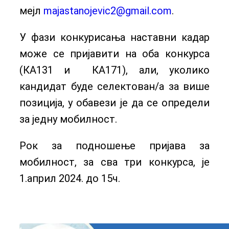
мејл
majastanojevic2@gmail.com
.
У фази конкурисања наставни кадар
може се пријавити на оба конкурса
(КА131 и КА171), али, уколико
кандидат буде селектован/а за више
позиција, у обавези је да се определи
за једну мобилност.
Рок за подношење пријава за
мобилност, за сва три конкурса, је
1.април 2024. до 15ч.