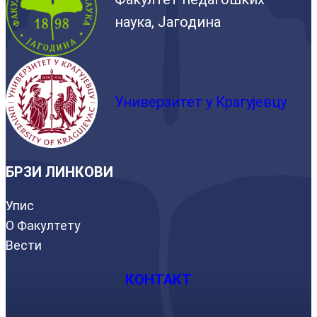
наука, Јагодина
Универзитет у Крагујевцу
БРЗИ ЛИНКОВИ
Упис
О Факултету
Вести
КОНТАКТ