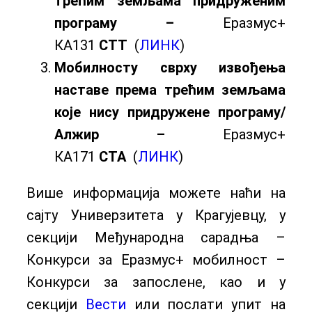
трећим земљама придруженим
програму –
Еразмус+
КА131
СТТ
(
ЛИНК
)
Мобилност
у сврху извођења
наставе према трећим земљама
које нису придружене програму/
Алжир –
Еразмус+
КА171
СТА
(
ЛИНК
)
Више информација можете наћи на
сајту Универзитета у Крагујевцу, у
секцији Међународна сарадња –
Конкурси за Еразмус+ мобилност –
Конкурси за запослене, као и у
секцији
Вести
или послати упит на