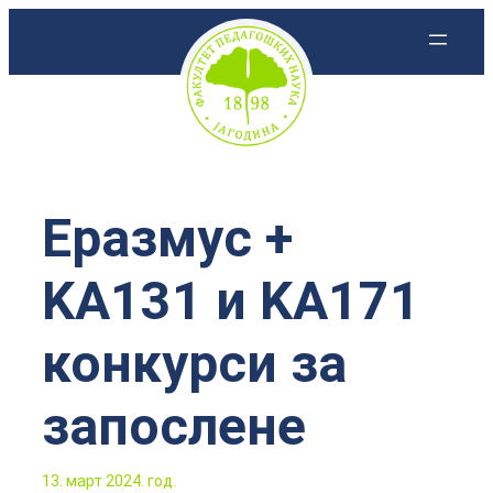
Скочи
на
садржај
Еразмус +
KA131 и KA171
конкурси за
запослене
13. март 2024. год.