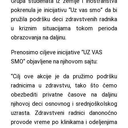
Grupa studenata iz zemlje i inostranstva
pokrenula je inicijativu “Uz vas smo” da bi
pružila podršku deci zdravstvenih radnika
u kriznim situacijama tokom perioda
obrazovanja na daljinu.
Prenosimo ciljeve inicijative “UZ VAS
SMO“ objavljene na njihovom sajtu:
“Cilj ove akcije je da pružimo podršku
radnicima u zdravstvu, tako što ćemo
obezbediti privatne časove na daljinu
njihovoj deci osnovnog i srednjoškolskog
uzrasta. Zdravstveni radnici danonoćno
provode vreme po klinikama i odeljenjima