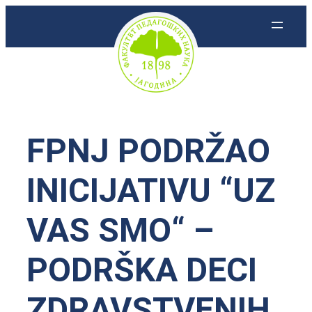
Skoči
na
sadržaj
FPNJ PODRŽAO
INICIJATIVU “UZ
VAS SMO“ –
PODRŠKA DECI
ZDRAVSTVENIH