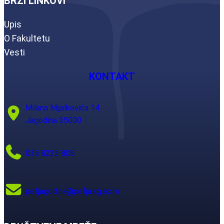
BRZI LINKOVI
Upis
O Fakultetu
Vesti
KONTAKT
Milana Mijalkovića 14
Jagodina 35000
035 8223 805
pefjagodina@pefja.kg.ac.rs