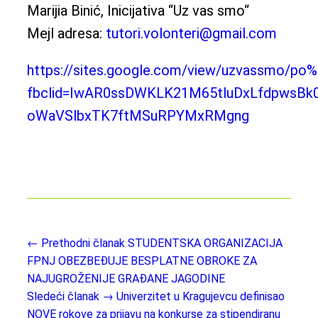
Marijia Binić, Inicijativa “Uz vas smo“
Mejl adresa:
tutori.volonteri@gmail.com
https://sites.google.com/view/uzvassmo/p
fbclid=IwAR0ssDWKLK21M65tluDxLfdpwsBk0
oWaVSlbxTK7ftMSuRPYMxRMgng
← Prethodni članak
STUDENTSKA ORGANIZACIJA
FPNJ OBEZBEĐUJE BESPLATNE OBROKE ZA
NAJUGROŽENIJE GRAĐANE JAGODINE
Sledeći članak →
Univerzitet u Kragujevcu definisao
NOVE rokove za prijavu na konkurse za stipendiranu