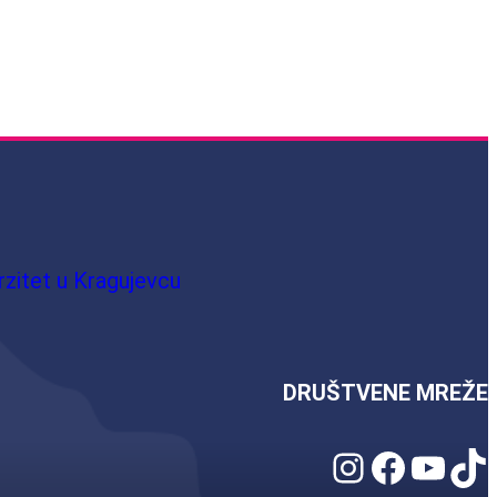
rzitet u Kragujevcu
DRUŠTVENE MREŽE
Instagram
Facebook
YouTube
TikTok