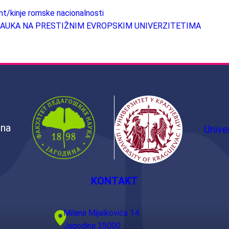
t/kinje romske nacionalnosti
AUKA NA PRESTIŽNIM EVROPSKIM UNIVERZITETIMA
ina
Unive
KONTAKT
Milana Mijalkovića 14
Jagodina 35000