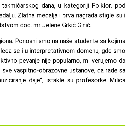
 takmičarskog dana, u kategoriji Folklor, pod
alju. Zlatna medalja i prva nagrada stigle su i
dstvom doc. mr Jelene Grkić Ginić.
egiona. Ponosni smo na naše studente sa kojima
ogleda se i u interpretativnom domenu, gde smo
tivno pevanje nije popularno, mi verujemo da
i sve vaspitno-obrazovne ustanove, da rade sa
ziciranje daje“, istakle su profesorke Milica