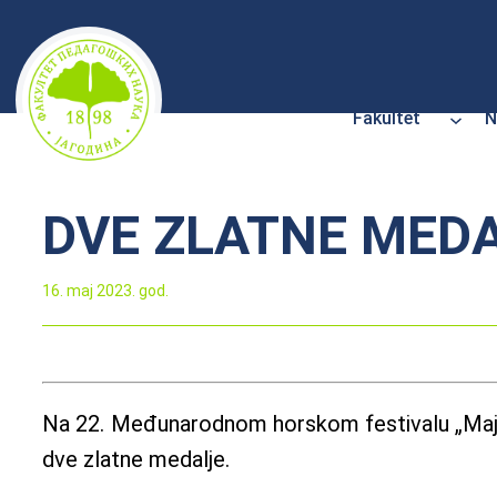
Skoči
na
sadržaj
Fakultet
N
DVE ZLATNE MEDA
16. maj 2023. god.
Na 22. Međunarodnom horskom festivalu „Majske
dve zlatne medalje.