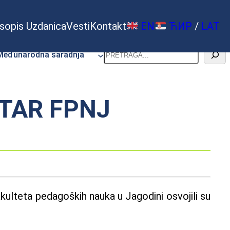
sopis Uzdanica
Vesti
Kontakt
EN
ЋИР
/
LAT
Pretraga
Međunarodna saradnja
STAR FPNJ
ulteta pedagoških nauka u Jagodini osvojili su