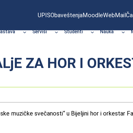
UPIS
Obaveštenja
Moodle
WebMail
Ča
astava
Servisi
Studenti
Nauka
LjE ZA HOR I ORKE
 muzičke svečanosti“ u Bijeljini hor i orkestar Fak