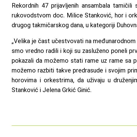
Rekordnih 47 prijavljenih ansambala tamičili
rukovodstvom doc. Milice Stanković, hor i orke
drugog takmičarskog dana, u kategoriji Duhovn
„Velika je čast učestvovati na međunarodnom f
smo vredno radili i koji su zasluženo poneli 
pokazali da možemo stati rame uz rame sa pr
možemo razbiti takve predrasude i svojim pri
horovima i orkestrima, da uživaju u druženji
Stanković i Jelena Grkić Ginić.