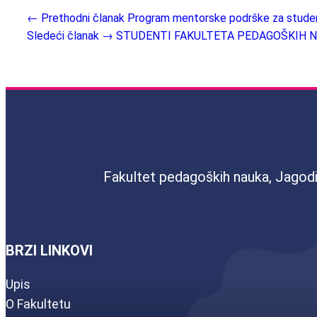
← Prethodni članak
Program mentorske podrške za studen
Sledeći članak →
STUDENTI FAKULTETA PEDAGOŠKIH N
Fakultet pedagoških nauka, Jagod
BRZI LINKOVI
Upis
O Fakultetu