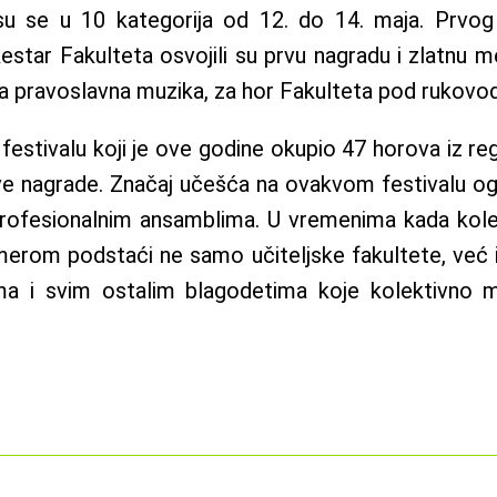
 su se u 10 kategorija od 12. do 14. maja. Prvog
star Fakulteta osvojili su prvu nagradu i zlatnu med
a pravoslavna muzika, za hor Fakulteta pod rukovo
estivalu koji je ove godine okupio 47 horova iz r
prve nagrade. Značaj učešća na ovakvom festivalu 
ofesionalnim ansamblima. U vremenima kada kolek
merom podstaći ne samo učiteljske fakultete, već 
ma i svim ostalim blagodetima koje kolektivno mu