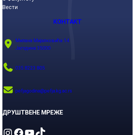
Вести
КОНТАКТ
Милана Мијалковића 14
Јагодина 35000
035 8223 805
pefjagodina@pefja.kg.ac.rs
ДРУШТВЕНЕ МРЕЖЕ
Instagram
Facebook
YouTube
TikTok