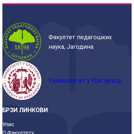
Факултет педагошких
наука, Јагодина
Универзитет у Крагујевцу
БРЗИ ЛИНКОВИ
Упис
О Факултету