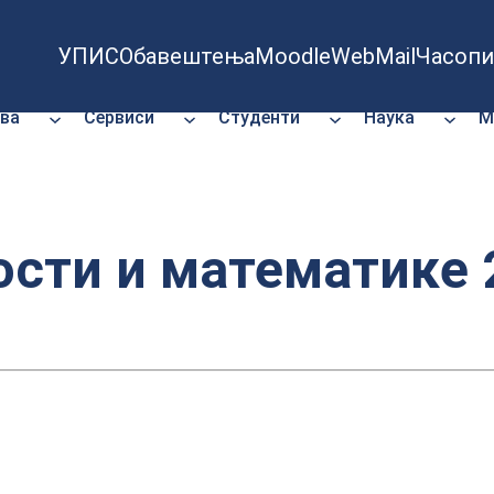
УПИС
Обавештења
Moodle
WebMail
Часопи
ва
Сервиси
Студенти
Наука
М
ости и математике 