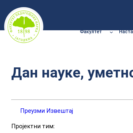
Скочи
на
садржај
Факултет
Наста
Дан науке, уметн
Преузми Извештај
Пројектни тим: