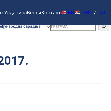
с Узданица
Вести
Контакт
EN
ЋИР
/
LAT
Претрага
еђународна сарадња
2017.