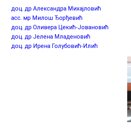
доц. др Александра Михајловић
aсс. мр Милош Ђорђевић
доц. др Оливера Цекић-Јовановић
доц. др Јелена Младеновић
доц. др Ирена Голубовић-Илић