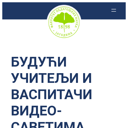
Скочи
на
садржај
БУДУЋИ
УЧИТЕЉИ И
ВАСПИТАЧИ
ВИДЕО-
САВЕТИМА