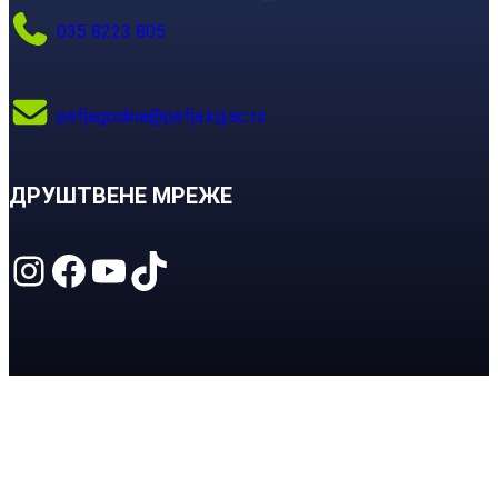
035 8223 805
pefjagodina@pefja.kg.ac.rs
ДРУШТВЕНЕ МРЕЖЕ
Instagram
Facebook
YouTube
TikTok