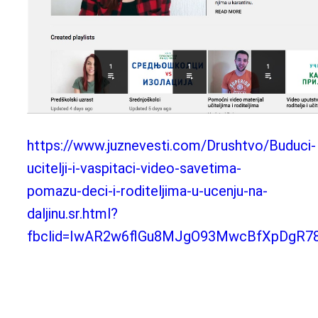
https://www.juznevesti.com/Drushtvo/Buduci-
ucitelji-i-vaspitaci-video-savetima-
pomazu-deci-i-roditeljima-u-ucenju-na-
daljinu.sr.html?
fbclid=IwAR2w6flGu8MJgO93MwcBfXpDgR78