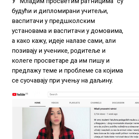
У “Младим просветим ратницима” су
будући и дипломирани учитељи,
васпитачи у предшколским
установама и васпитачи у домовима,
а како кажу, идеје налазе сами, али
позивају и ученике, родитеље и
колеге просветаре да им пишу и
предлажу теме и проблеме са којима
се суочавају при учењу на даљину.