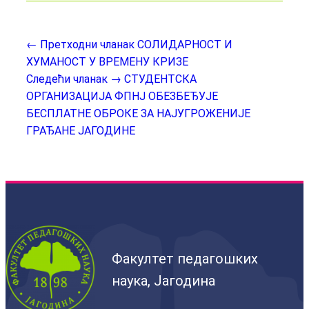
← Претходни чланак
СОЛИДАРНОСТ И
ХУМАНОСТ У ВРЕМЕНУ КРИЗЕ
Следећи чланак →
СТУДЕНТСКА
ОРГАНИЗАЦИЈА ФПНЈ ОБЕЗБЕЂУЈЕ
БЕСПЛАТНЕ ОБРОКЕ ЗА НАЈУГРОЖЕНИЈЕ
ГРАЂАНЕ ЈАГОДИНЕ
Факултет педагошких
наука, Јагодина