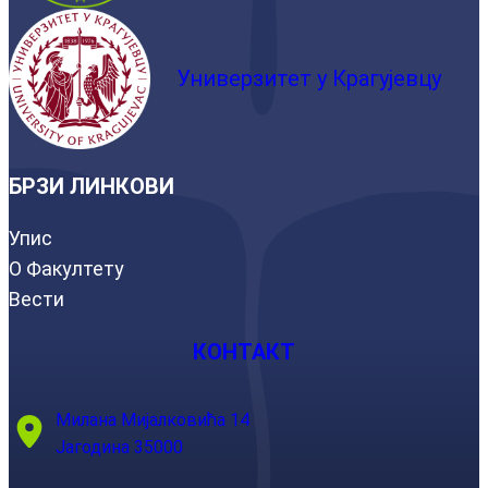
Универзитет у Крагујевцу
БРЗИ ЛИНКОВИ
Упис
О Факултету
Вести
КОНТАКТ
Милана Мијалковића 14
Јагодина 35000