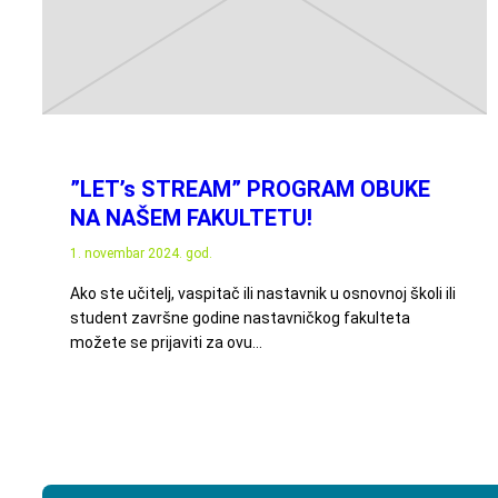
”LET’s STREAM” PROGRAM OBUKE
NA NAŠEM FAKULTETU!
1. novembar 2024. god.
Ako ste učitelj, vaspitač ili nastavnik u osnovnoj školi ili
student završne godine nastavničkog fakulteta
možete se prijaviti za ovu…