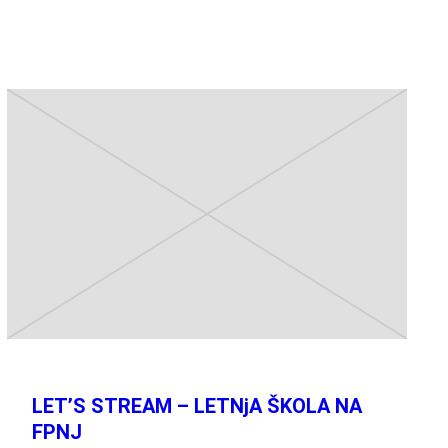
LET’S STREAM – LETNjA ŠKOLA NA
FPNJ