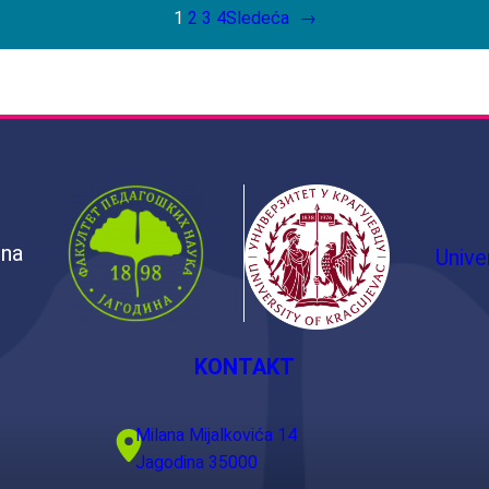
1
2
3
4
Sledeća
→
ina
Unive
KONTAKT
Milana Mijalkovića 14
Jagodina 35000