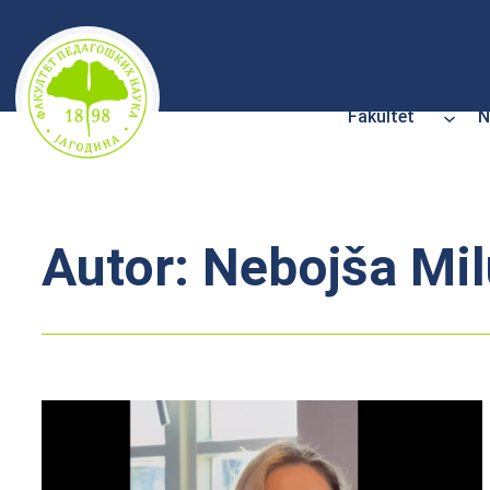
Skoči
na
sadržaj
Fakultet
N
Autor:
Nebojša Mil