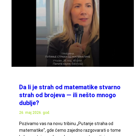
Da li je strah od matematike stvarno
strah od brojeva — ili nešto mnogo
dublje?
26. maj 2026. god.
Pozivamo vas na novu tribinu „Putanje straha od
matematike“, gde ćemo zajedno razgovarati o tome