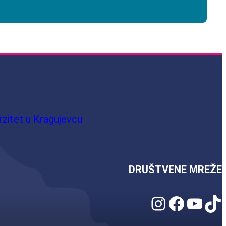
rzitet u Kragujevcu
DRUŠTVENE MREŽE
Instagram
Facebook
YouTube
TikTok