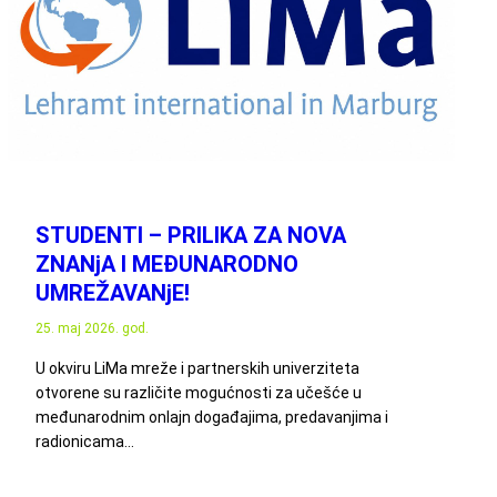
STUDENTI – PRILIKA ZA NOVA
ZNANjA I MEĐUNARODNO
UMREŽAVANjE!
25. maj 2026. god.
U okviru LiMa mreže i partnerskih univerziteta
otvorene su različite mogućnosti za učešće u
međunarodnim onlajn događajima, predavanjima i
radionicama…