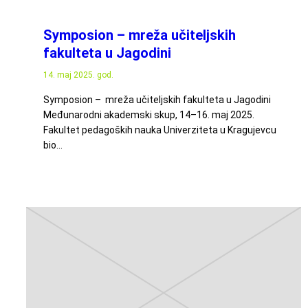
Symposion – mreža učiteljskih
fakulteta u Jagodini
14. maj 2025. god.
Symposion – mreža učiteljskih fakulteta u Jagodini
Međunarodni akademski skup, 14–16. maj 2025.
Fakultet pedagoških nauka Univerziteta u Kragujevcu
bio…