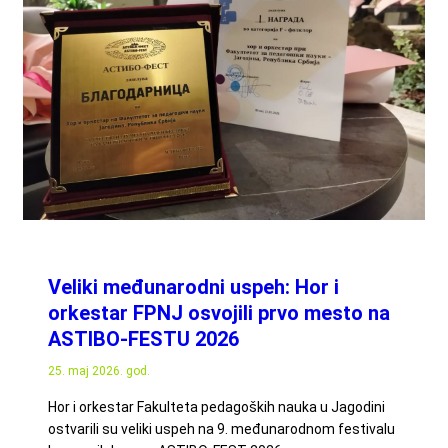
Veliki međunarodni uspeh: Hor i
orkestar FPNJ osvojili prvo mesto na
ASTIBO-FESTU 2026
25. maj 2026. god.
Hor i orkestar Fakulteta pedagoških nauka u Jagodini
ostvarili su veliki uspeh na 9. međunarodnom festivalu