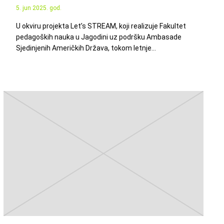
5. jun 2025. god.
U okviru projekta Let’s STREAM, koji realizuje Fakultet
pedagoških nauka u Jagodini uz podršku Ambasade
Sjedinjenih Američkih Država, tokom letnje…