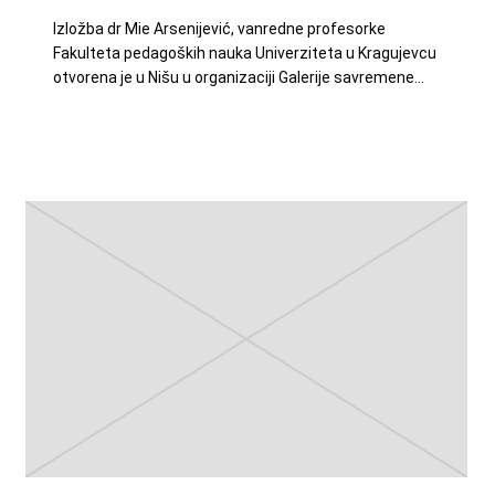
Izložba dr Mie Arsenijević, vanredne profesorke
Fakulteta pedagoških nauka Univerziteta u Kragujevcu
otvorena je u Nišu u organizaciji Galerije savremene…