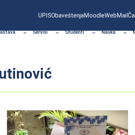
UPIS
Obaveštenja
Moodle
WebMail
Ča
astava
Servisi
Studenti
Nauka
utinović