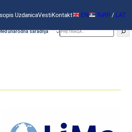
sopis Uzdanica
Vesti
Kontakt
EN
ЋИР
/
LAT
Pretraga
Međunarodna saradnja