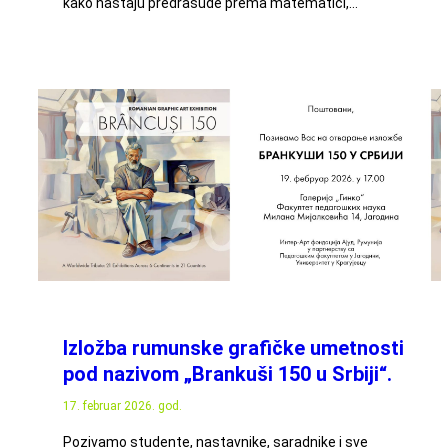
kako nastaju predrasude prema matematici,…
Izložba rumunske grafičke umetnosti
pod nazivom „Brankuši 150 u Srbiji“.
17. februar 2026. god.
Pozivamo studente, nastavnike, saradnike i sve