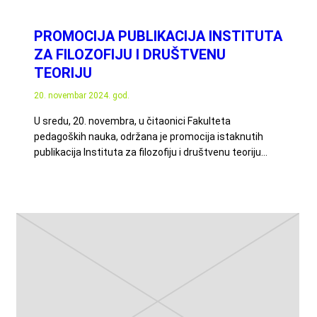
PROMOCIJA PUBLIKACIJA INSTITUTA
ZA FILOZOFIJU I DRUŠTVENU
TEORIJU
20. novembar 2024. god.
U sredu, 20. novembra, u čitaonici Fakulteta
pedagoških nauka, održana je promocija istaknutih
publikacija Instituta za filozofiju i društvenu teoriju…