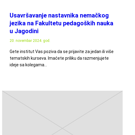
Usavršavanje nastavnika nemačkog
jezika na Fakultetu pedagoških nauka
u Jagodini
20. novembar 2024. god.
Gete institut Vas poziva da se prijavite za jedan ili više
tematskih kurseva. Imaćete priliku da razmenjujete
ideje sa kolegama…