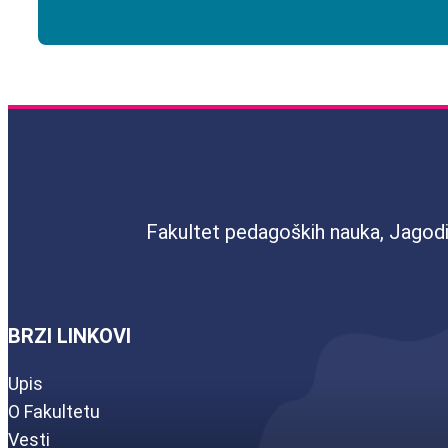
Fakultet pedagoških nauka, Jagod
BRZI LINKOVI
Upis
O Fakultetu
Vesti