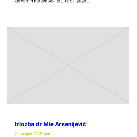
kamernih horova ASTIBO-FEST 2026…
Izložba dr Mie Arsenijević
21. avgust 2025. god.