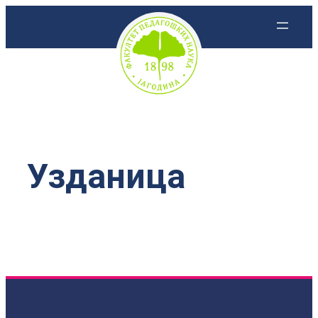
Скочи
на
садржај
Узданица