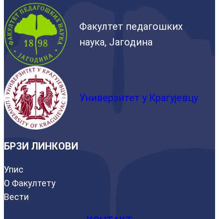
Факултет педагошких
наука, Јагодина
Универзитет у Крагујевцу
БРЗИ ЛИНКОВИ
Упис
О Факултету
Вести