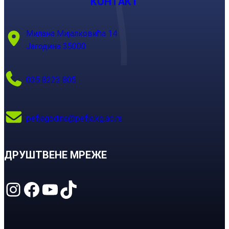
КОНТАКТ
Милана Мијалковића 14
Јагодина 35000
035 8223 805
pefjagodina@pefja.kg.ac.rs
ДРУШТВЕНЕ МРЕЖЕ
Instagram
Facebook
YouTube
TikTok