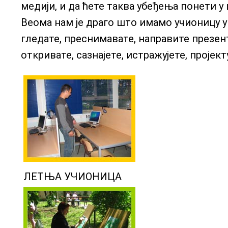
медији, и да ћете таква убеђења понети у 
Веома нам је драго што имамо учионицу у 
гледате, преснимавате, направите презент
откривате, сазнајете, истражујете, пројект
ЛЕТЊА УЧИОНИЦА