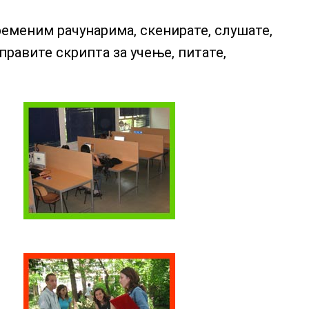
ременим рачунарима, скенирате, слушате,
правите скрипта за учење, питате,