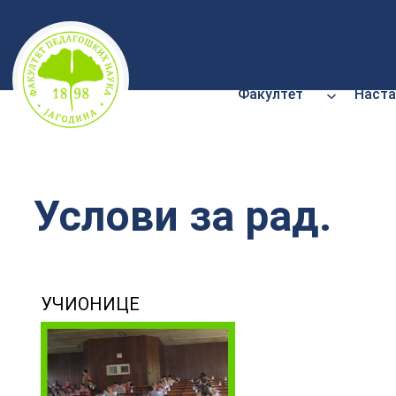
Скочи
на
садржај
Факултет
Наста
Услови за рад.
УЧИОНИЦЕ