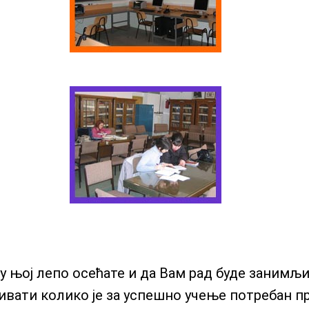
 у њој лепо осећате и да Вам рад буде занимљ
ривати колико је за успешно учење потребан п