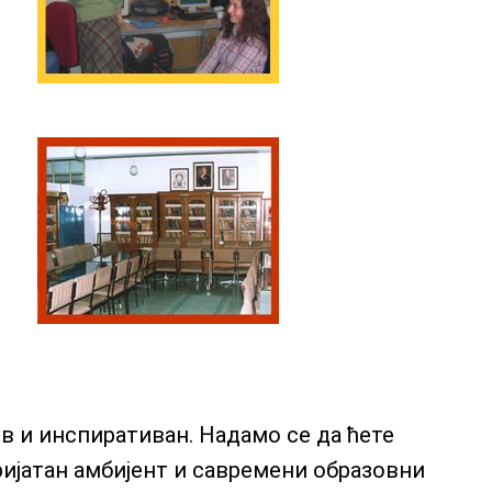
ив и инспиративан. Надамо се да ћете
ријатан амбијент и савремени образовни