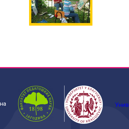
ина
Унив