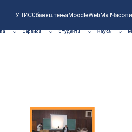
УПИС
Обавештења
Moodle
WebMail
Часопи
ва
Сервиси
Студенти
Наука
М