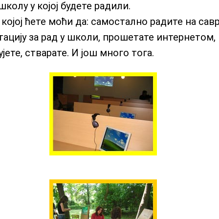
школу у којој будете радили.
којој ћете моћи да: самостално радите на сав
ацију за рад у школи, прошетате интернетом, 
ујете, стварате. И још много тога.