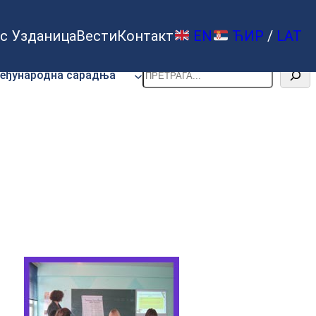
с Узданица
Вести
Контакт
EN
ЋИР
/
LAT
Претрага
еђународна сарадња