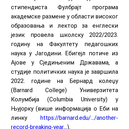
стипендиста Фулбрајт програма
академске размене у области високог
образовања и лектор за енглески
језик провела школску 2022/2023.
годину на Факултету педагошких
наука у Јагодини. Ебигејл потиче из
Ајове у Сједињеним Државама, а
студије политичких наука је завршила
2022. године на Бернард колеџу
(Barnard College) Универзитета
Колумбија (Columbia University) у
Њујорку (више информација о Еби на
линку
https://barnard.edu/…/another-
record-breaking-year…
).