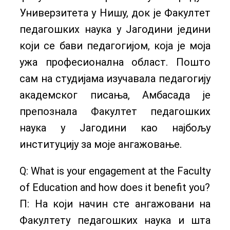
Универзитета у Нишу, док је Факултет
педагошких наука у Јагодини једини
који се бави педагогијом, која је моја
ужа професионална област. Пошто
сам на студијама изучавала педагогију
академског писања, Амбасада је
препознала Факултет педагошких
наука у Јагодини као најбољу
институцију за моје ангажовање.
Q: What is your engagement at the Faculty
of Education and how does it benefit you?
П: На који начин сте ангажовани на
Факултету педагошких наука и шта