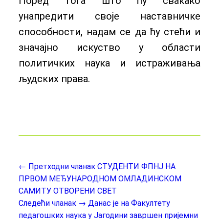
Поред тога што ћу свакако
унапредити своје наставничке
способности, надам се да ћу стећи и
значајно искуство у области
политичких наука и истраживања
људских права.
← Претходни чланак
СТУДЕНТИ ФПНЈ НА
ПРВОМ МЕЂУНАРОДНОМ ОМЛАДИНСКОМ
САМИТУ ОТВОРЕНИ СВЕТ
Следећи чланак →
Данас је на Факултету
педагошких наука у Јагодини завршен пријемни