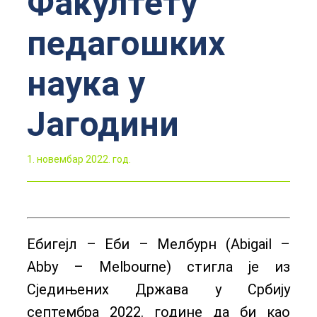
Факултету
педагошких
наука у
Јагодини
1. новембар 2022. год.
Ебигејл – Еби – Мелбурн (Abigail –
Abby – Melbourne) стигла је из
Сједињених Држава у Србију
септембра 2022. године да би као