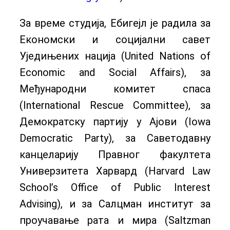
За време студија, Ебигејл је радила за
Економски и социјални савет
Уједињених нација (United Nations of
Economic and Social Affairs), за
Међународни комитет спаса
(International Rescue Committee), за
Демократску партију у Ајови (Iowa
Democratic Party), за Саветодавну
канцеларију Правног факултета
Универзитета Харвард (Harvard Law
School’s Office of Public Interest
Advising), и за Салцман институт за
проучавање рата и мира (Saltzman