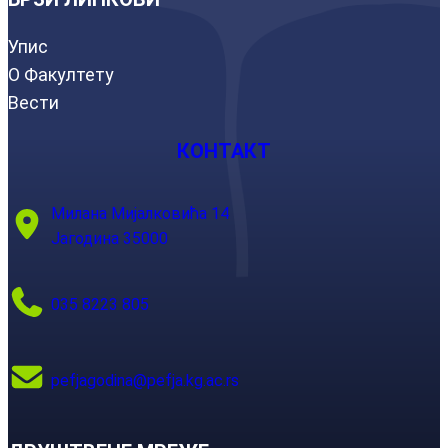
Упис
О Факултету
Вести
КОНТАКТ
Милана Мијалковића 14
Јагодина 35000
035 8223 805
pefjagodina@pefja.kg.ac.rs