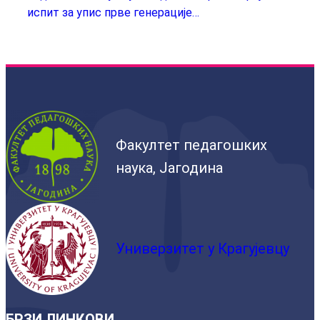
испит за упис прве генерације…
Факултет педагошких
наука, Јагодина
Универзитет у Крагујевцу
БРЗИ ЛИНКОВИ