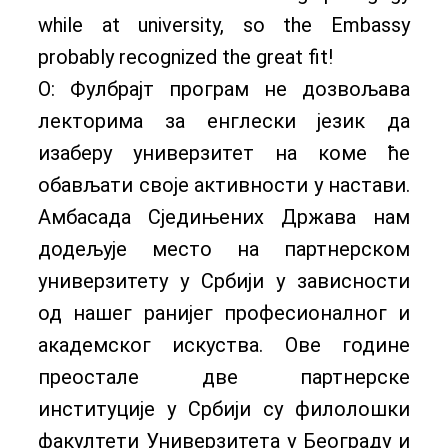
while at university, so the Embassy
probably recognized the great fit!
О: Фулбрајт програм не дозвољава
лекторима за енглески језик да
изаберу универзитет на коме ће
обављати своје активности у настави.
Амбасада Сједињених Држава нам
додељује место на партнерском
универзитету у Србији у зависности
од нашег ранијег професионалног и
академског искуства. Ове године
преостале две партнерске
институције у Србији су филолошки
факултети Универзитета у Београду и