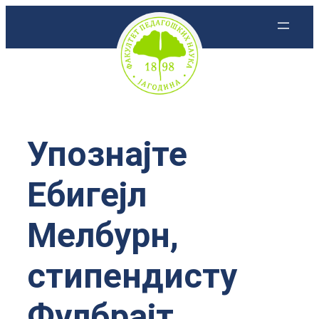
Скочи
на
садржај
Упознајте
Ебигејл
Мелбурн,
стипендисту
Фулбрајт