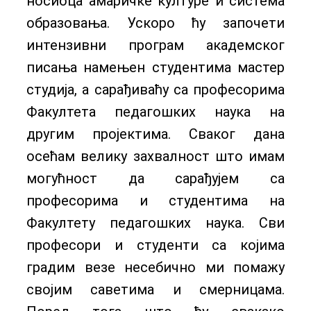
носиоца амаричке културе и система
образовања. Ускоро ћу започети
интензивни програм академског
писања намењен студентима мастер
студија, а сарађиваћу са професорима
Факултета педагошких наука на
другим пројектима. Сваког дана
осећам велику захвалност што имам
могућност да сарађујем са
професорима и студентима на
Факултету педагошких наука. Сви
професори и студенти са којима
градим везе несебично ми помажу
својим саветима и смерницама.