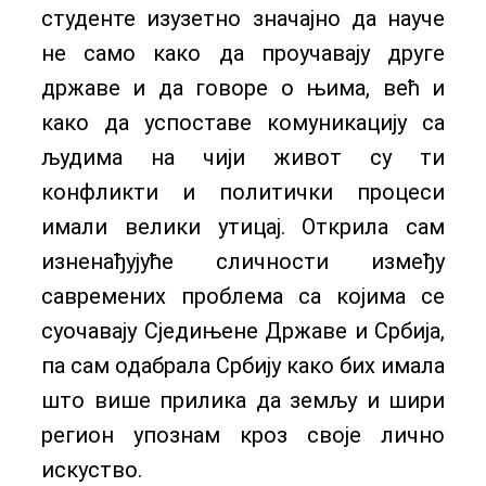
студенте изузетно значајно да науче
не само како да проучавају друге
државе и да говоре о њима, већ и
како да успоставе комуникацију са
људима на чији живот су ти
конфликти и политички процеси
имали велики утицај. Открила сам
изненађујуће сличности између
савремених проблема са којима се
суочавају Сједињене Државе и Србија,
па сам одабрала Србију како бих имала
што више прилика да земљу и шири
регион упознам кроз своје лично
искуство.