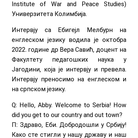
Institute of War and Peace Studies)
Универзитета Колимбија.
Интервју са Ебигејл Мелбурн на
енглеском језику водила је октобра
2022. године др Вера Савић, доцент на
Факултету педагошких наука у
Јагодини, која је интервју и превела.
Интервју преносимо на енглеском и
на српском језику.
Q: Hello, Abby. Welcome to Serbia! How
did you get to our country and out town?
П: Здраво, Еби. Добродошли у Србију!
Како сте стигли у нашу државу и наш