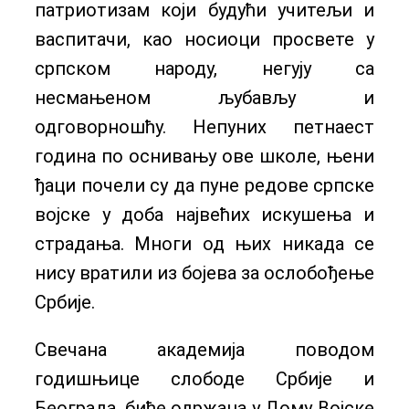
патриотизам који будући учитељи и
васпитачи, као носиоци просвете у
српском народу, негују са
несмањеном љубављу и
одговорношћу. Непуних петнаест
година по оснивању ове школе, њени
ђаци почели су да пуне редове српске
војске у доба највећих искушења и
страдања. Многи од њих никада се
нису вратили из бојева за ослобођење
Србије.
Свечана академија поводом
годишњице слободе Србије и
Београда, биће одржана у Дому Војске