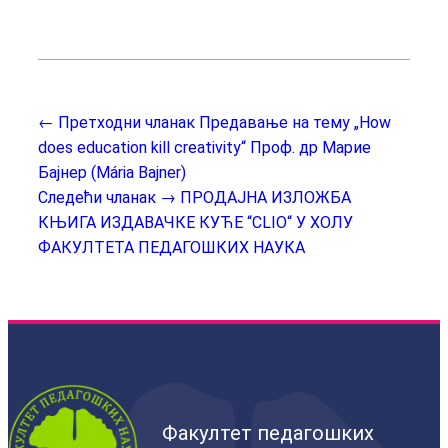
← Претходни чланак
Предавање на тему „How
does education kill creativity“ Проф. др Марие
Бајнер (Mária Baјner)
Следећи чланак →
ПРОДАЈНА ИЗЛОЖБА
КЊИГА ИЗДАВАЧКЕ КУЋЕ “CLIO“ У ХОЛУ
ФАКУЛТЕТА ПЕДАГОШКИХ НАУКА
Факултет педагошких