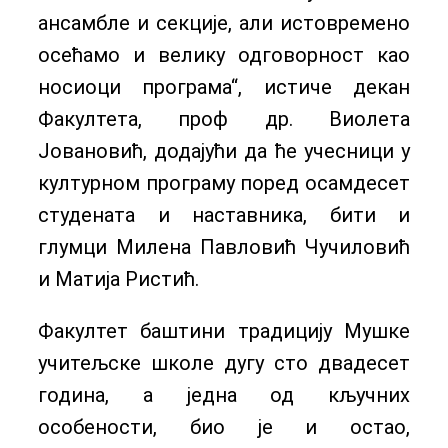
ансамбле и секције, али истовремено
осећамо и велику одговорност као
носиоци програма“, истиче декан
Факултета, проф др. Виолета
Јовановић, додајући да ће учесници у
културном програму поред осамдесет
студената и наставника, бити и
глумци Милена Павловић Чучиловић
и Матија Ристић.
Факултет баштини традицију Мушке
учитељске школе дугу сто двадесет
година, а једна од кључних
особености, био је и остао,