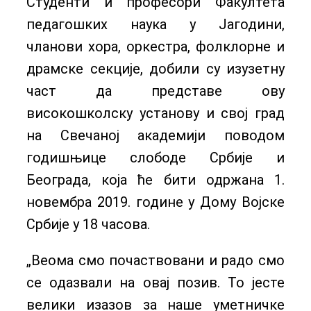
Студенти и професори Факултета
педагошких наука у Јагодини,
чланови хора, оркестра, фолклорне и
драмске секције, добили су изузетну
част да представе ову
високошколску установу и свој град
на Свечаној академији поводом
годишњице слободе Србије и
Београда, која ће бити одржана 1.
новембра 2019. године у Дому Војске
Србије у 18 часова.
„Веома смо почаствовани и радо смо
се одазвали на овај позив. То јесте
велики изазов за наше уметничке