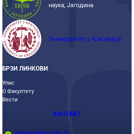
наука, Јагодина
Универзитет у Крагујевцу
БРЗИ ЛИНКОВИ
Упис
О Факултету
Вести
КОНТАКТ
Милана Мијалковића 14