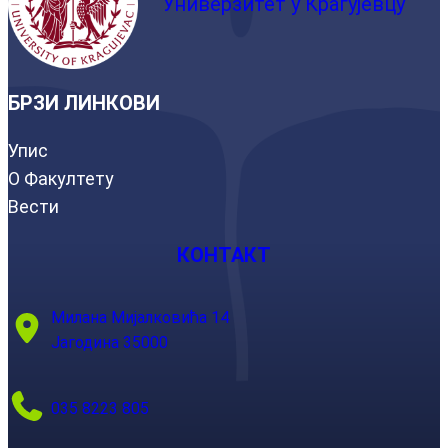
Универзитет у Крагујевцу
БРЗИ ЛИНКОВИ
Упис
О Факултету
Вести
КОНТАКТ
Милана Мијалковића 14
Јагодина 35000
035 8223 805