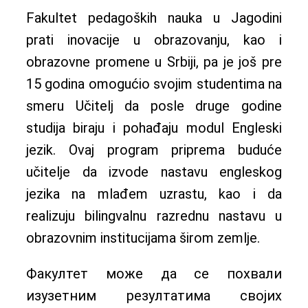
Fakultet pedagoških nauka u Jagodini
prati inovacije u obrazovanju, kao i
obrazovne promene u Srbiji, pa je još pre
15 godina omogućio svojim studentima na
smeru Učitelj da posle druge godine
studija biraju i pohađaju modul Engleski
jezik. Ovaj program priprema buduće
učitelje da izvode nastavu engleskog
jezika na mlađem uzrastu, kao i da
realizuju bilingvalnu razrednu nastavu u
obrazovnim institucijama širom zemlje.
Факултет може да се похвали
изузетним резултатима својих