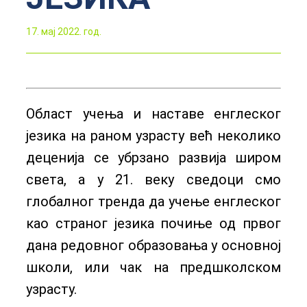
17. мај 2022. год.
Област учења и наставе енглеског
језика на раном узрасту већ неколико
деценија се убрзано развија широм
света, а у 21. веку сведоци смо
глобалног тренда да учење енглеског
као страног језика почиње од првог
дана редовног образовања у основној
школи, или чак на предшколском
узрасту.