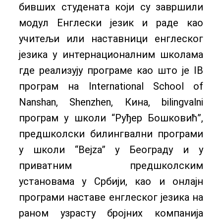
бивших студената који су завршили
модул Енглески језик и раде као
учитељи или наставници енглеског
језика у интернационалним школама
где реализују програме као што је IB
програм на International School of
Nanshan, Shenzhen, Кина, bilingvalni
програм у школи “Руђер Бошковић”,
предшколски билингвални програми
у школи “Bejza” у Београду и у
приватним предшколским
установама у Србији, као и онлајн
програми наставе енглеског језика на
раном узрасту бројних компанија