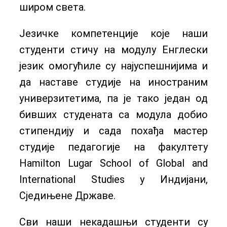
широм света.
Језичке компетенције које наши
студенти стичу на модулу Енглески
језик омогућиле су најуспешнијима и
да наставе студије на иностраним
универзитетима, па је тако један од
бивших студената са модула добио
стипендију и сада похађа мастер
студије педагогије на факултету
Hamilton Lugar School of Global and
International Studies у Индијани,
Сједињене Државе.
Сви наши некадашњи студенти су