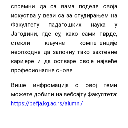
спремни да са вама поделе своја
искуства у вези са за студирањем на
Факултету падагошких наука у
Јагодини, где су, како сами тврде,
стекли кључне компетенције
неопходне да започну тако захтевне
каријере и да остваре своје највеће
професионалне снове.
Више инфромација о овој теми
можете добити на вебсајту Факултета:
https://pefja.kg.ac.rs/alumni/