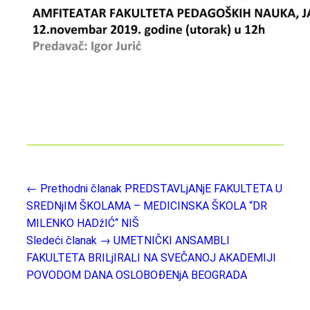
← Prethodni članak
PREDSTAVLjANjE FAKULTETA U
SREDNjIM ŠKOLAMA – MEDICINSKA ŠKOLA “DR
MILENKO HADžIĆ“ NIŠ
Sledeći članak →
UMETNIČKI ANSAMBLI
FAKULTETA BRILjIRALI NA SVEČANOJ AKADEMIJI
POVODOM DANA OSLOBOĐENjA BEOGRADA