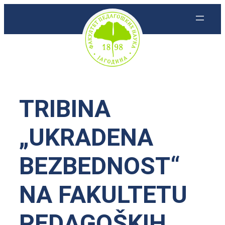
Skoči
na
sadržaj
TRIBINA
„UKRADENA
BEZBEDNOST“
NA FAKULTETU
PEDAGOŠKIH