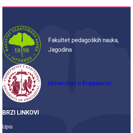
Fakultet pedagoških nauka,
Jagodina
Univerzitet u Kragujevcu
BRZI LINKOVI
Upis