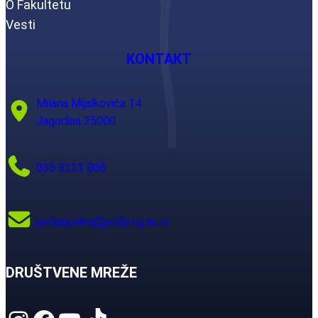
O Fakultetu
Vesti
KONTAKT
Milana Mijalkovića 14
Jagodina 35000
035 8223 805
pefjagodina@pefja.kg.ac.rs
DRUŠTVENE MREŽE