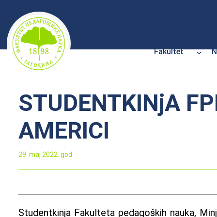
Skoči
na
sadržaj
Fakultet
N
STUDENTKINjA F
AMERICI
29. maj 2022. god.
Studentkinja Fakulteta pedagoških nauka, Minja