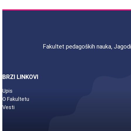
Fakultet pedagoških nauka, Jagod
BRZI LINKOVI
Upis
O Fakultetu
Vesti