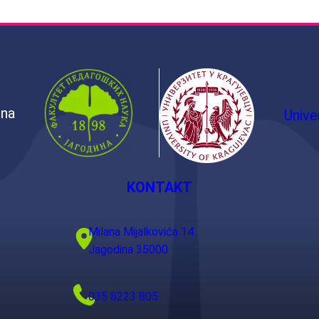
ina
Unive
KONTAKT
Milana Mijalkovića 14
Jagodina 35000
035 8223 805