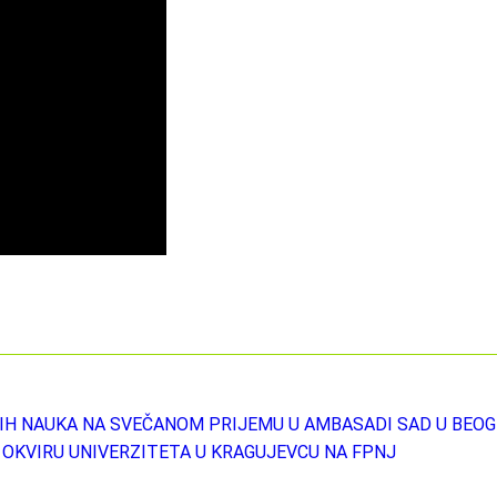
IH NAUKA NA SVEČANOM PRIJEMU U AMBASADI SAD U BEO
 OKVIRU UNIVERZITETA U KRAGUJEVCU NA FPNJ