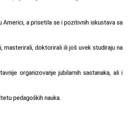
merici, a prisetila se i pozitivnih iskustava sa
asterirali, doktorirali ili još uvek studiraju na
nije organizovanje jubilarnih sastanaka, ali i
ltetu pedagoških nauka.