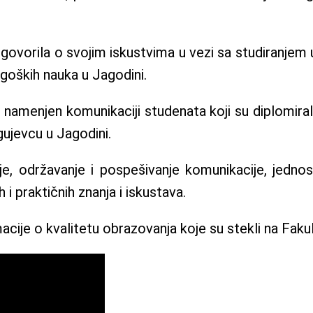
ovorila o svojim iskustvima u vezi sa studiranjem u A
goških nauka u Jagodini.
amenjen komunikaciji studenata koji su diplomirali, m
ujevcu u Jagodini.
održavanje i pospešivanje komunikacije, jednostav
i praktičnih znanja i iskustava.
cije o kvalitetu obrazovanja koje su stekli na Faku