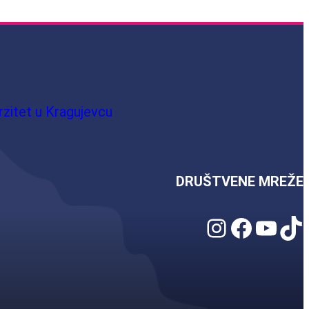
rzitet u Kragujevcu
DRUŠTVENE MREŽE
Instagram
Facebook
YouTube
TikTok