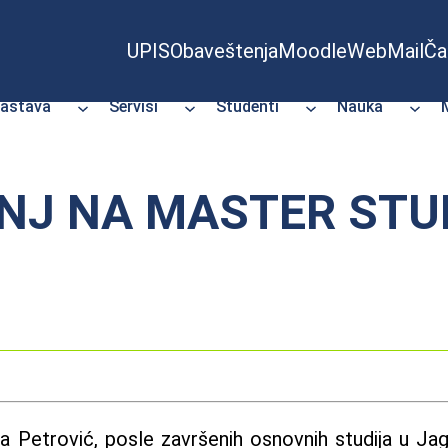
UPIS
Obaveštenja
Moodle
WebMail
Ča
astava
Servisi
Studenti
Nauka
PNJ NA MASTER STU
 Petrović, posle završenih osnovnih studija u Jago