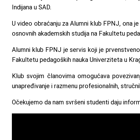
Indijana u SAD.
U video obraćanju za Alumni klub FPNJ, ona je g
osnovnih akademskih studija na Fakultetu peda
Alumni klub FPNJ je servis koji je prvenstveno n
Fakultetu pedagoških nauka Univerziteta u Krag
Klub svojim članovima omogućava povezivanje, 
unapređivanje i razmenu profesionalnih, stručnih 
Očekujemo da nam svršeni studenti daju informa