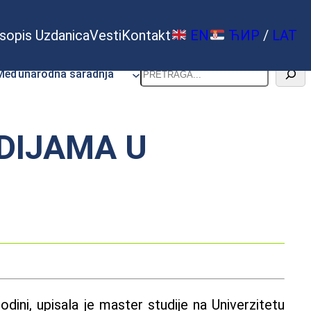
sopis Uzdanica
Vesti
Kontakt
EN
ЋИР
/
LAT
Pretraga
Međunarodna saradnja
DIJAMA U
dini, upisala je master studije na Univerzitetu