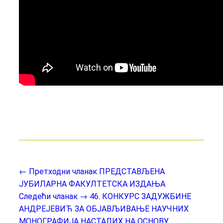
← Претходни чланак
ПРЕДСТАВЉЕНА
ЈУБИЛАРНА ФАКУЛТЕТСКА ИЗДАЊА
Следећи чланак →
46. КОНКУРС ЗАДУЖБИНЕ
АНДРЕЈЕВИЋ ЗА ОБЈАВЉИВАЊЕ НАУЧНИХ
МОНОГРАФИЈА НАСТАЛИХ НА ОСНОВУ