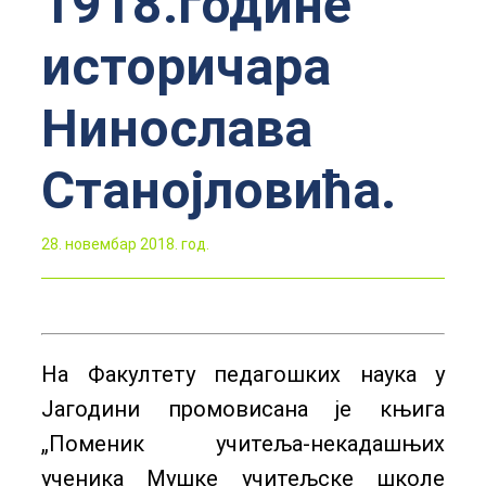
1918.године“
историчара
Нинослава
Станојловића.
28. новембар 2018. год.
На Факултету педагошких наука у
Јагодини промовисана је књига
„Поменик учитеља-некадашњих
ученика Мушке учитељске школе