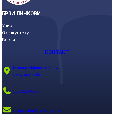
БРЗИ ЛИНКОВИ
Упис
О Факултету
Вести
КОНТАКТ
Милана Мијалковића 14
Јагодина 35000
035 8223 805
pefjagodina@pefja.kg.ac.rs