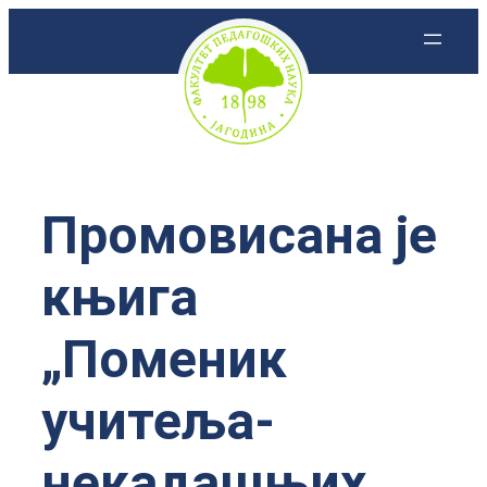
Скочи
на
садржај
Промовисана је
књига
„Поменик
учитеља-
некадашњих