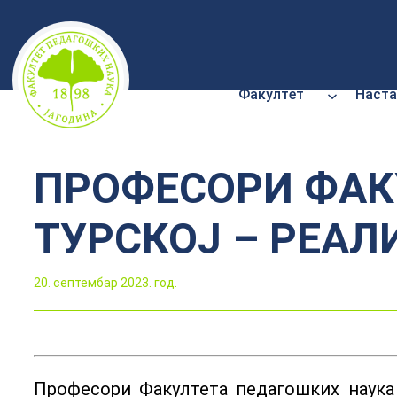
Скочи
на
садржај
Факултет
Наста
ПРОФЕСОРИ ФАК
ТУРСКОЈ – РЕА
20. септембар 2023. год.
Професори Факултета педагошких наука 