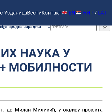
с Узданица
Вести
Контакт
EN
ЋИР
/
LAT
Претрага
еђународна сарадња
ИХ НАУКА У
С+ МОБИЛНОСТИ
т. др Милан Миликић, у оквиру пројекта