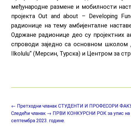
међународне размене и мобилности наста
пројекта Out and about – Developing Fu
радионице на тему амбијенталне настав
Одржане радионице део су пројектних а
спроводи заједно са основном школом „
Ilkolulu“ (Мерсин, Турска) и Центром за с
← Претходни чланак
СТУДЕНТИ И ПРОФЕСОРИ ФАКУ
Следећи чланак →
ПРВИ КОНКУРСНИ РОК за упис на МА
септембра 2023. године.