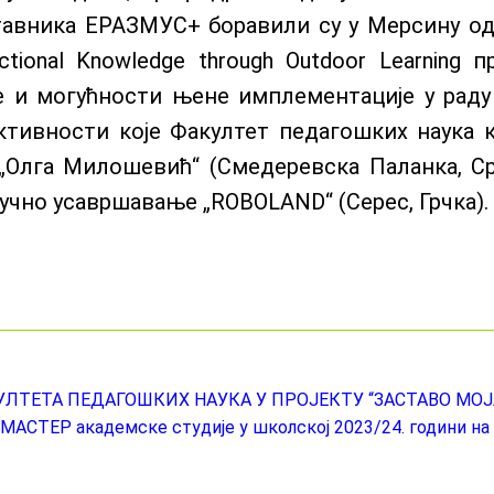
вника ЕРАЗМУС+ боравили су у Мерсину од 19
nctional Knowledge through Outdoor Learnin
е и могућности њене имплементације у раду
ктивности које Факултет педагошких наука к
Олга Милошевић“ (Смедеревска Паланка, Срби
тручно усавршавање „ROBOLAND“ (Серес, Грчка).
ЛТЕТА ПЕДАГОШКИХ НАУКА У ПРОЈЕКТУ “ЗАСТАВО МОЈ
СТЕР академскe студијe у школској 2023/24. години на с