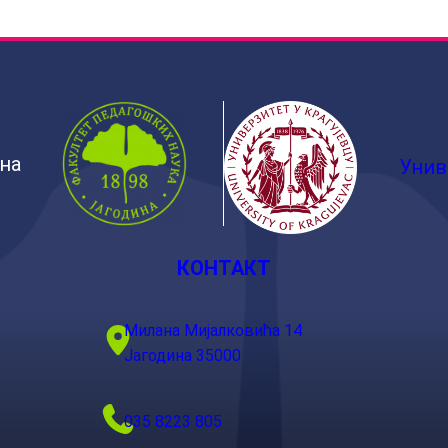
ина
Унив
КОНТАКТ
Милана Мијалковића 14
Јагодина 35000
035 8223 805