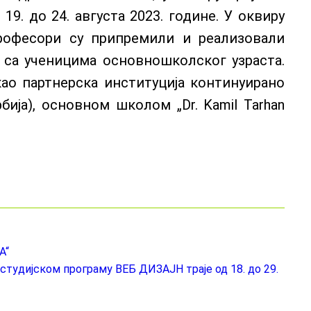
. до 24. августа 2023. године. У оквиру
g професори су припремили и реализовали
 са ученицима основношколског узраста.
ао партнерска институција континуирано
ја), основном школом „Dr. Kamil Tarhan
А“
тудијском програму ВЕБ ДИЗАЈН траје од 18. до 29.