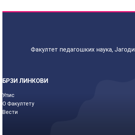
Факултет педагошких наука, Јагод
БРЗИ ЛИНКОВИ
Упис
О Факултету
Вести