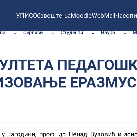
УПИС
Обавештења
Moodle
WebMail
Часопи
ва
Сервиси
Студенти
Наука
М
УЛТЕТА ПЕДАГОШК
ЛИЗОВАЊЕ ЕРАЗМУ
у Јагодини, проф. др Ненад Вуловић и асис