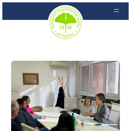
Скочи
на
садржај