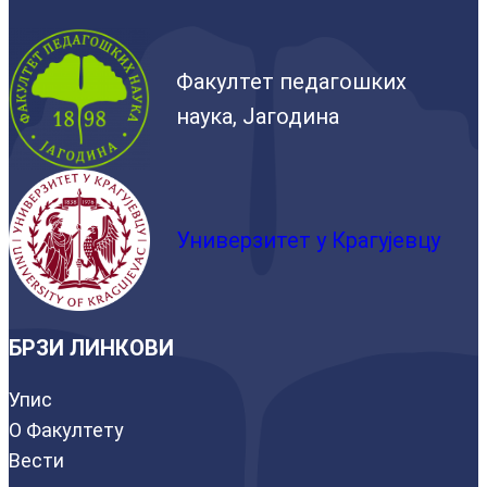
Факултет педагошких
наука, Јагодина
Универзитет у Крагујевцу
БРЗИ ЛИНКОВИ
Упис
О Факултету
Вести