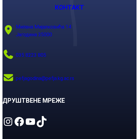
КОНТАКТ
Милана Мијалковића 14
Јагодина 35000
035 8223 805
pefjagodina@pefja.kg.ac.rs
ДРУШТВЕНЕ МРЕЖЕ
Instagram
Facebook
YouTube
TikTok