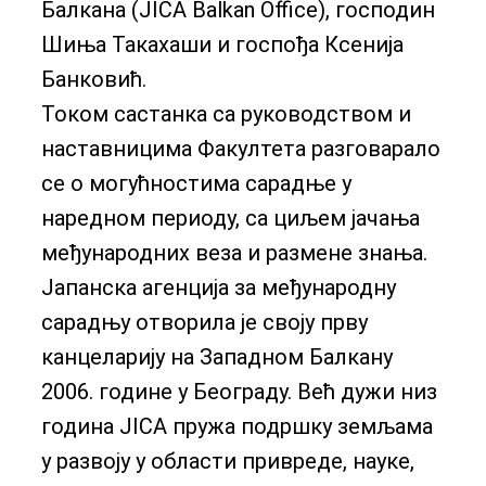
Балкана (JICA Balkan Office), господин
Шиња Такахаши и госпођа Ксенија
Банковић.
Током састанка са руководством и
наставницима Факултета разговарало
се о могућностима сарадње у
наредном периоду, са циљем јачања
међународних веза и размене знања.
Јапанска агенција за међународну
сарадњу отворила је своју прву
канцеларију на Западном Балкану
2006. године у Београду. Већ дужи низ
година JICA пружа подршку земљама
у развоју у области привреде, науке,