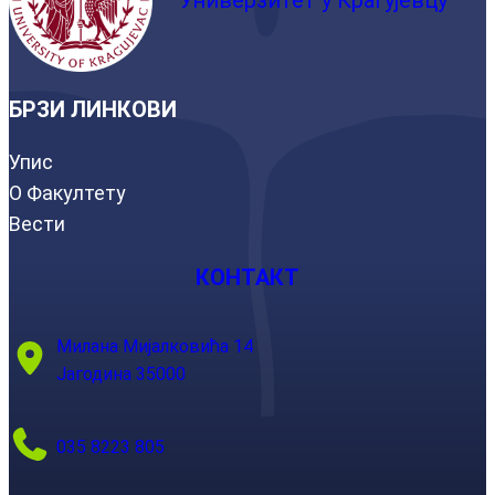
Универзитет у Крагујевцу
БРЗИ ЛИНКОВИ
Упис
О Факултету
Вести
КОНТАКТ
Милана Мијалковића 14
Јагодина 35000
035 8223 805