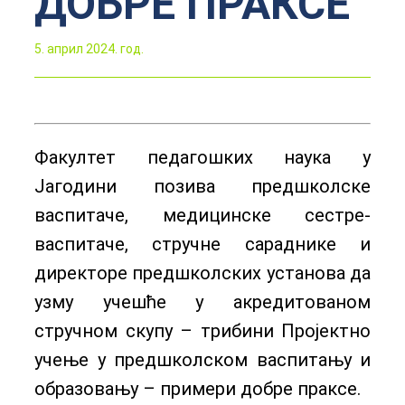
ДОБРЕ ПРАКСЕ
5. април 2024. год.
Факултет педагошких наука у
Јагодини позива предшколске
васпитаче, медицинске сестре-
васпитаче, стручне сараднике и
директоре предшколских установа да
узму учешће у акредитованом
стручном скупу – трибини Пројектно
учење у предшколском васпитању и
образовању – примери добре праксе.