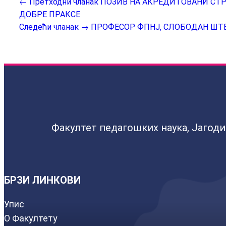
← Претходни чланак
ПОЗИВ НА АКРЕДИТОВАНИ СТ
ДОБРЕ ПРАКСЕ
Следећи чланак →
ПРОФЕСОР ФПНЈ, СЛОБОДАН ШТ
Факултет педагошких наука, Јагод
БРЗИ ЛИНКОВИ
Упис
О Факултету