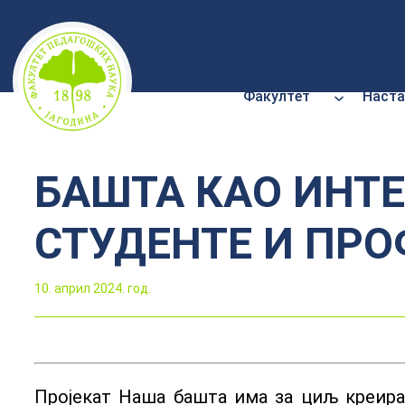
Скочи
на
садржај
Факултет
Наста
БАШТА КАО ИНТЕ
СТУДЕНТЕ И ПРО
10. април 2024. год.
Пројекат Наша башта има за циљ креир