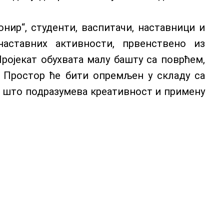
нир“, студенти, васпитачи, наставници и
аставних активности, првенствено из
ројекат обухвата малу башту са поврћем,
. Простор ће бити опремљен у складу са
, што подразумева креативност и примену