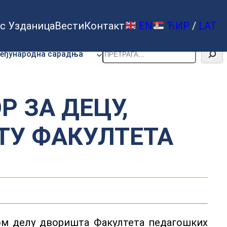
с Узданица
Вести
Контакт
EN
ЋИР
/
LAT
Претрага
еђународна сарадња
 ЗА ДЕЦУ,
ТУ ФАКУЛТЕТА
ом делу дворишта Факултета педагошких