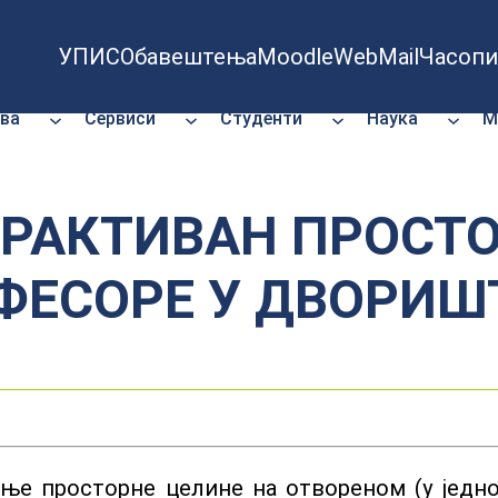
УПИС
Обавештења
Moodle
WebMail
Часопи
ва
Сервиси
Студенти
Наука
М
РАКТИВАН ПРОСТОР
ФЕСОРЕ У ДВОРИШ
ање просторне целине на отвореном (у једн