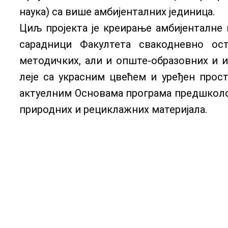
наука) са више амбијенталних јединица.
Циљ пројекта је креирање амбијенталне 
сарадници Факултета свакодневно ос
методичких, али и опште-образовних и и
леје са украсним цвећем и уређен прос
актуелним Основама програма предшколск
природних и рециклажних материјала.