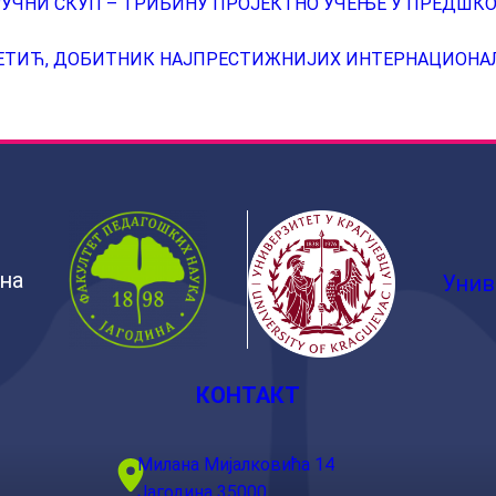
РУЧНИ СКУП – ТРИБИНУ ПРОЈЕКТНО УЧЕЊЕ У ПРЕДШ
ЕТИЋ, ДОБИТНИК НАЈПРЕСТИЖНИЈИХ ИНТЕРНАЦИОНА
ина
Унив
КОНТАКТ
Милана Мијалковића 14
Јагодина 35000