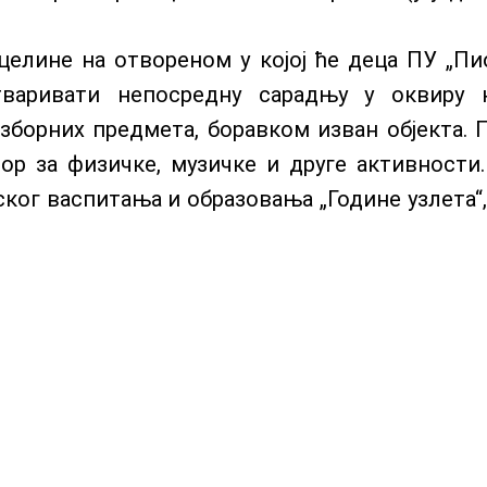
целине на отвореном у којој ће деца ПУ „Пио
тваривати непосредну сарадњу у оквиру н
зборних предмета, боравком изван објекта. П
тор за физичке, музичке и друге активности
ог васпитања и образовања „Године узлета“