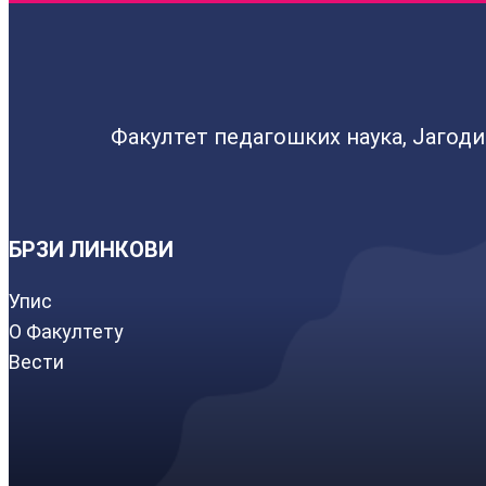
Факултет педагошких наука, Јагод
БРЗИ ЛИНКОВИ
Упис
О Факултету
Вести