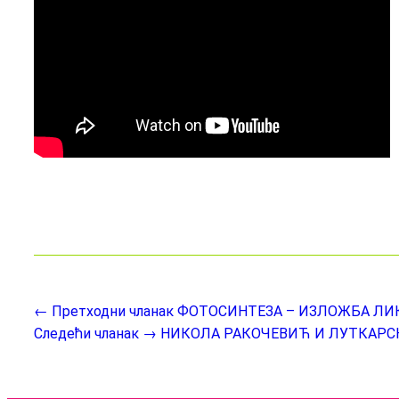
← Претходни чланак
ФОТОСИНТЕЗА – ИЗЛОЖБА ЛИК
Следећи чланак →
НИКОЛА РАКОЧЕВИЋ И ЛУТКАРСК