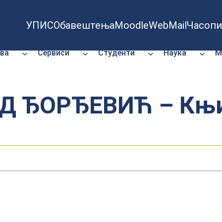
УПИС
Обавештења
Moodle
WebMail
Часопи
ва
Сервиси
Студенти
Наука
М
 ЂОРЂЕВИЋ – Књи