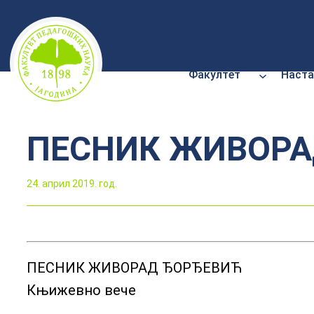
Скочи
на
садржај
Факултет
Наста
ПЕСНИК ЖИВОРАД
24. април 2019. год.
ПЕСНИК ЖИВОРАД ЂОРЂЕВИЋ
Књижевно вече