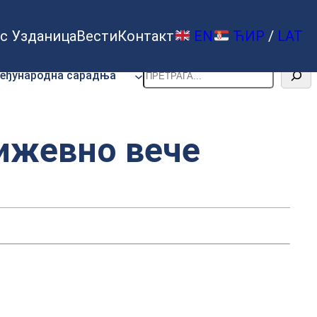
с Узданица
Вести
Контакт
EN
ЋИР
/
LAT
Претрага
еђународна сарадња
жевно вече