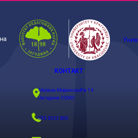
ина
Унив
КОНТАКТ
Милана Мијалковића 14
Јагодина 35000
035 8223 805