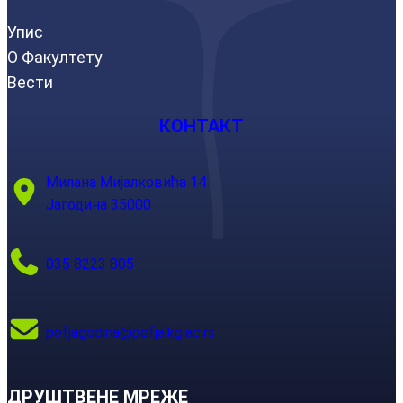
Упис
О Факултету
Вести
КОНТАКТ
Милана Мијалковића 14
Јагодина 35000
035 8223 805
pefjagodina@pefja.kg.ac.rs
ДРУШТВЕНЕ МРЕЖЕ