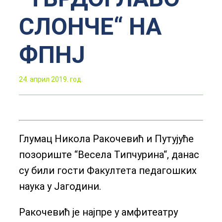
СЛОНЧЕ“ НА
ФПНЈ
24. април 2019. год.
Глумац Никола Ракочевић и Путујуће
позориште “Весела Типчурина“, данас
су били гости Факултета педагошких
наука у Јагодини.
Ракочевић је најпре у амфитеатру