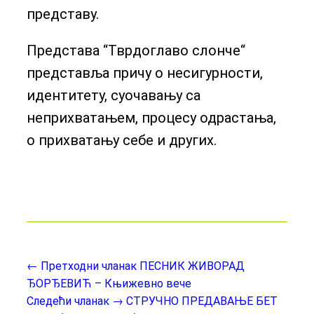
представу.
Представа “Тврдоглаво слонче“
представља причу о несигурности,
идентитету, суочавању са
неприхватањем, процесу одрастања,
о прихватању себе и других.
← Претходни чланак
ПЕСНИК ЖИВОРАД
ЂОРЂЕВИЋ – Књижевно вече
Следећи чланак →
СТРУЧНО ПРЕДАВАЊЕ БЕТ