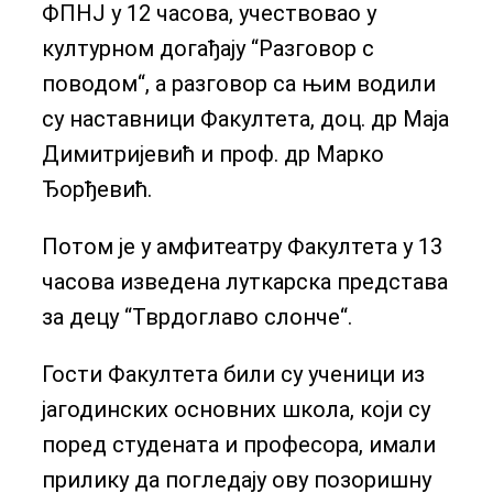
ФПНЈ у 12 часова, учествовао у
културном догађају “Разговор с
поводом“, а разговор са њим водили
су наставници Факултета, доц. др Маја
Димитријевић и проф. др Марко
Ђорђевић.
Потом је у амфитеатру Факултета у 13
часова изведена луткарска представа
за децу “Тврдоглаво слонче“.
Гости Факултета били су ученици из
јагодинских основних школа, који су
поред студената и професора, имали
прилику да погледају ову позоришну