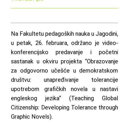
Na Fakultetu pedagoških nauka u Jagodini,
u petak, 26. februara, održano je video-
konferencijsko predavanje i početni
sastanak u okviru projekta “Obrazovanje
za odgovorno učešće u demokratskom
društvu: unapređivanje tolerancije
upotrebom grafičkih novela u nastavi
engleskog jezika“ (Teaching Global
Citizenship: Developing Tolerance through
Graphic Novels).