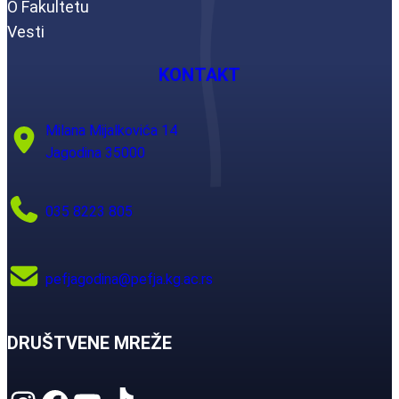
O Fakultetu
Vesti
KONTAKT
Milana Mijalkovića 14
Jagodina 35000
035 8223 805
pefjagodina@pefja.kg.ac.rs
DRUŠTVENE MREŽE