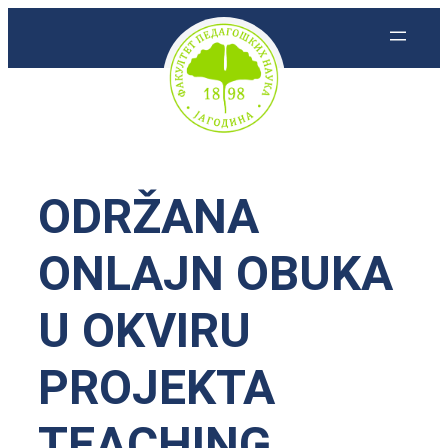
Skoči
na
sadržaj
ODRŽANA
ONLAJN OBUKA
U OKVIRU
PROJEKTA
TEACHING