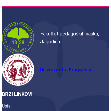
Fakultet pedagoških nauka,
Jagodina
Univerzitet u Kragujevcu
BRZI LINKOVI
Upis