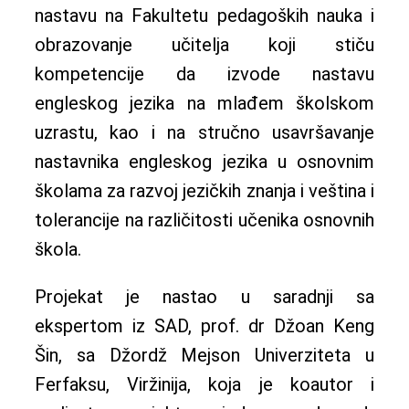
nastavu na Fakultetu pedagoških nauka i
obrazovanje učitelja koji stiču
kompetencije da izvode nastavu
engleskog jezika na mlađem školskom
uzrastu, kao i na stručno usavršavanje
nastavnika engleskog jezika u osnovnim
školama za razvoj jezičkih znanja i veština i
tolerancije na različitosti učenika osnovnih
škola.
Projekat je nastao u saradnji sa
ekspertom iz SAD, prof. dr Džoan Keng
Šin, sa Džordž Mejson Univerziteta u
Ferfaksu, Viržinija, koja je koautor i