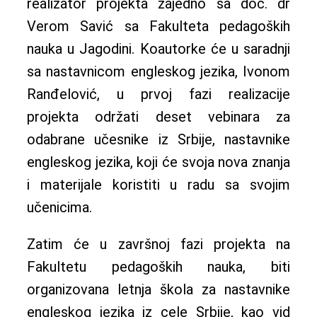
realizator projekta zajedno sa doc. dr
Verom Savić sa Fakulteta pedagoških
nauka u Jagodini. Koautorke će u saradnji
sa nastavnicom engleskog jezika, Ivonom
Ranđelović, u prvoj fazi realizacije
projekta održati deset vebinara za
odabrane učesnike iz Srbije, nastavnike
engleskog jezika, koji će svoja nova znanja
i materijale koristiti u radu sa svojim
učenicima.
Zatim će u završnoj fazi projekta na
Fakultetu pedagoških nauka, biti
organizovana letnja škola za nastavnike
engleskog jezika iz cele Srbije, kao vid