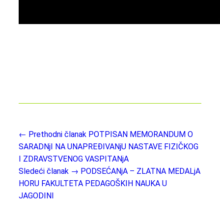
← Prethodni članak
POTPISAN MEMORANDUM O
SARADNjI NA UNAPREĐIVANjU NASTAVE FIZIČKOG
I ZDRAVSTVENOG VASPITANjA
Sledeći članak →
PODSEĆANjA – ZLATNA MEDALjA
HORU FAKULTETA PEDAGOŠKIH NAUKA U
JAGODINI