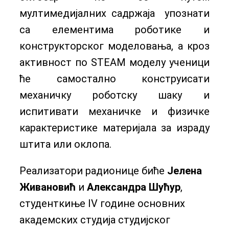
мултимедијалних садржаја упознати
са елементима роботике и
конструкторског моделовања, а кроз
активност по STEAM моделу ученици
ће самостално конструисати
механичку роботску шаку и
испитивати механичке и физичке
карактеристике материјала за израду
штита или оклопа.
Реализатори радионице биће
Јелена
Живановић
и
Александра Шућур
,
студенткиње IV године основних
академских студија студијског