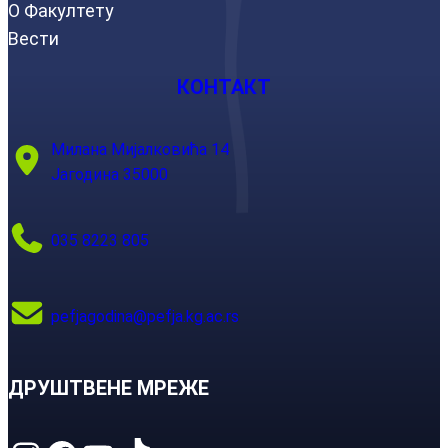
О Факултету
Вести
КОНТАКТ
Милана Мијалковића 14
Јагодина 35000
035 8223 805
pefjagodina@pefja.kg.ac.rs
ДРУШТВЕНЕ МРЕЖЕ