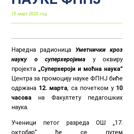
10. март 2020. год.
Наредна радионица
Уметнички кроз
науку о суперхеројима
у оквиру
пројекта
„Суперхероји и моћна наука“
Центра за промоцију науке ФПНЈ биће
одржана
12. марта
, са почетком у
10
часова
на Факултету педагошких
наука.
Ученици петог разреда ОШ „17.
oктобар“ ће се путем