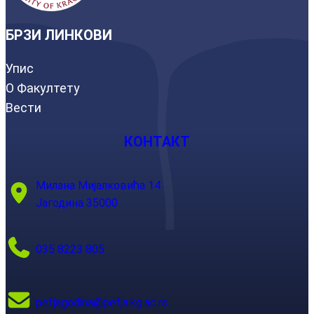
БРЗИ ЛИНКОВИ
Упис
О Факултету
Вести
КОНТАКТ
Милана Мијалковића 14
Јагодина 35000
035 8223 805
pefjagodina@pefja.kg.ac.rs