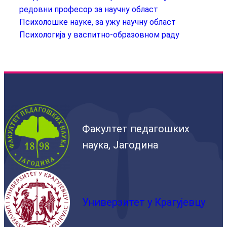
редовни професор за научну област
Психолошке науке, за ужу научну област
Психологија у васпитно-образовном раду
Факултет педагошких
наука, Јагодина
Универзитет у Крагујевцу