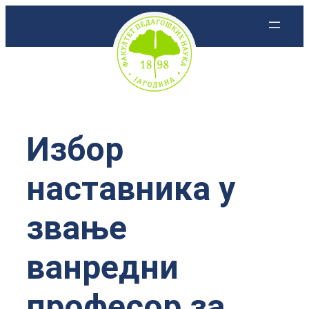
Скочи
на
садржај
Избор
наставника у
звање
ванредни
професор за