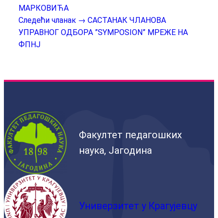
МАРКОВИЋА
Следећи чланак →
САСТАНАК ЧЛАНОВА
УПРАВНОГ ОДБОРА ”SYMPOSION” МРЕЖЕ НА
ФПНЈ
Факултет педагошких
наука, Јагодина
Универзитет у Крагујевцу