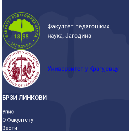
Факултет педагошких
наука, Јагодина
Универзитет у Крагујевцу
БРЗИ ЛИНКОВИ
Упис
О Факултету
Вести