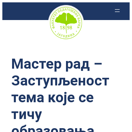
Скочи
на
садржај
Мастер рад –
Заступљеност
тема које се
тичу
образовања