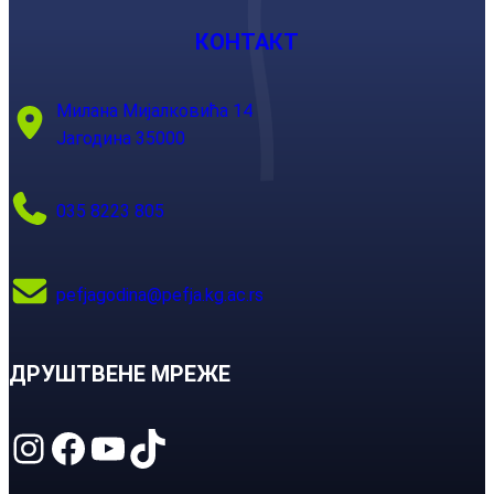
КОНТАКТ
Милана Мијалковића 14
Јагодина 35000
035 8223 805
pefjagodina@pefja.kg.ac.rs
ДРУШТВЕНЕ МРЕЖЕ
Instagram
Facebook
YouTube
TikTok