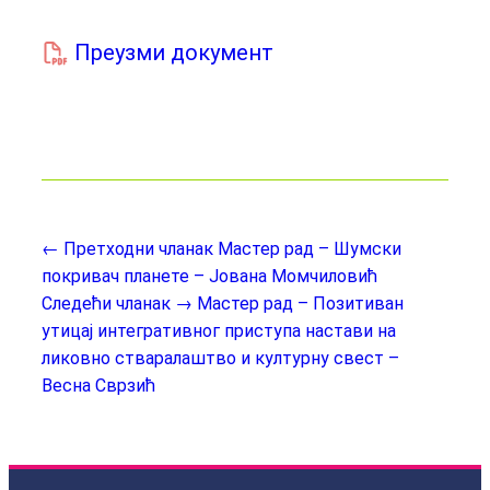
Преузми документ
← Претходни чланак
Мастер рад – Шумски
покривач планете – Јована Момчиловић
Следећи чланак →
Мастер рад – Позитиван
утицај интегративног приступа настави на
ликовно стваралаштво и културну свест –
Весна Сврзић