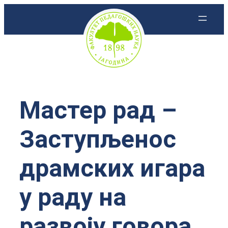
Скочи
на
садржај
Мастер рад –
Заступљенос
драмских игара
у раду на
развоју говора