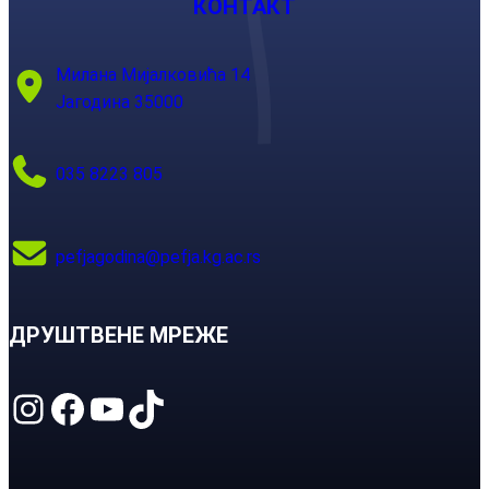
КОНТАКТ
Милана Мијалковића 14
Јагодина 35000
035 8223 805
pefjagodina@pefja.kg.ac.rs
ДРУШТВЕНЕ МРЕЖЕ
Instagram
Facebook
YouTube
TikTok