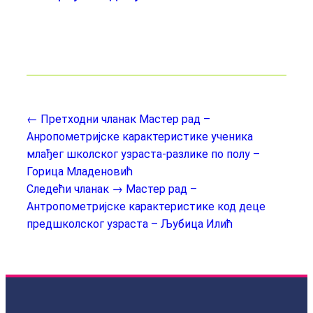
← Претходни чланак
Мастер рад –
Анропометријске карактеристике ученика
млађег школског узраста-разлике по полу –
Горица Младеновић
Следећи чланак →
Мастер рад –
Антропометријске карактеристике код деце
предшколског узраста – Љубица Илић