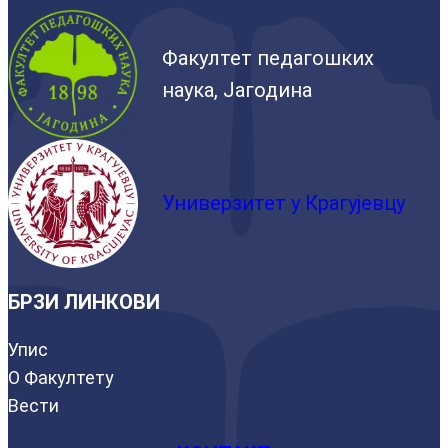
Факултет педагошких
наука, Јагодина
Универзитет у Крагујевцу
БРЗИ ЛИНКОВИ
Упис
О Факултету
Вести