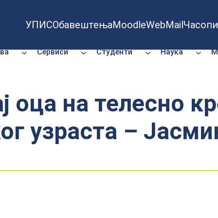
УПИС
Обавештења
Moodle
WebMail
Часопи
ва
Сервиси
Студенти
Наука
М
ј оца на телесно 
ог узраста – Јасми