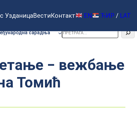
с Узданица
Вести
Контакт
EN
ЋИР
/
LAT
Претрага
еђународна сарадња
кретање ‒ вежбање
на Томић