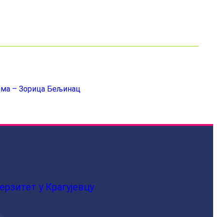
има – Зорица Бељинац
ерзитет у Крагујевцу