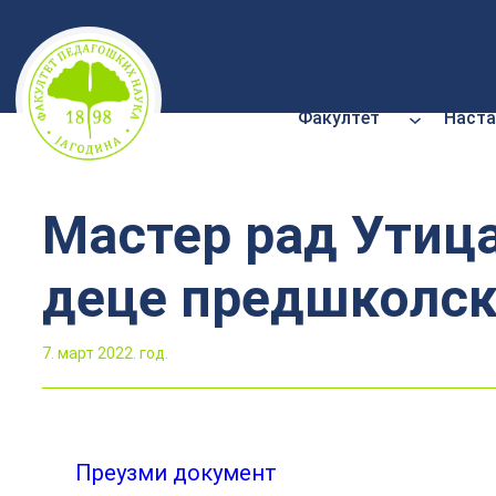
Скочи
на
садржај
Факултет
Наста
Мастер рад Утица
деце предшколск
7. март 2022. год.
Преузми документ