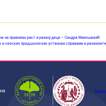
не на правилан раст и развој деце – Сандра Милошевић
 и сеоских предшколских установа справама и реквизит
ина
Унив