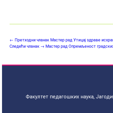
← Претходни чланак
Мастер рад Утицај здраве исхра
Следећи чланак →
Мастер рад Опремљеност градских
Факултет педагошких наука, Јагод