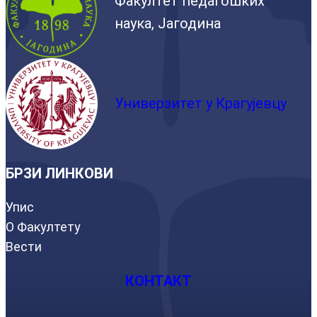
Факултет педагошких
наука, Јагодина
Универзитет у Крагујевцу
БРЗИ ЛИНКОВИ
Упис
О Факултету
Вести
КОНТАКТ