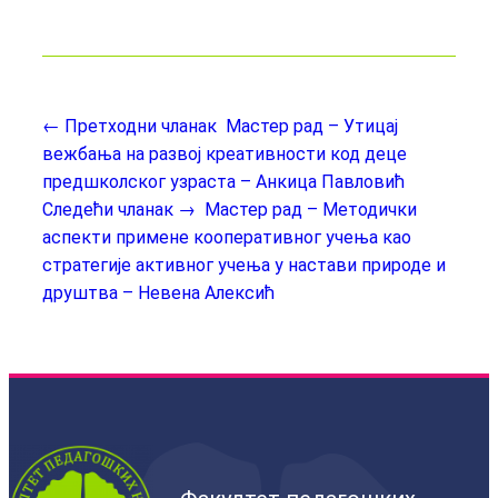
← Претходни чланак
Мастер рад – Утицај
вежбања на развој креативности код деце
предшколског узраста – Анкица Павловић
Следећи чланак →
Мастер рад – Методички
аспекти примене кооперативног учења као
стратегије активног учења у настави природе и
друштва – Невена Алексић