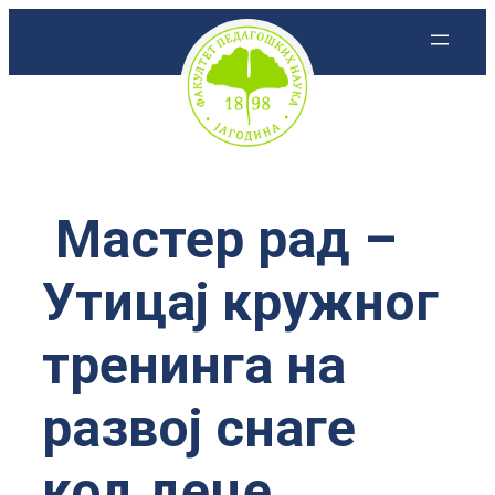
Скочи
на
садржај
Мастер рад –
Утицај кружног
тренинга на
развој снаге
код деце