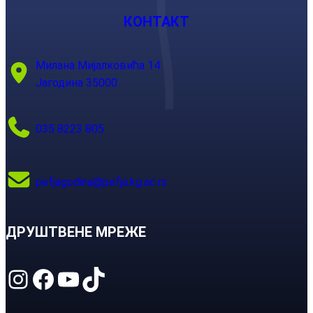
КОНТАКТ
Милана Мијалковића 14
Јагодина 35000
035 8223 805
pefjagodina@pefja.kg.ac.rs
ДРУШТВЕНЕ МРЕЖЕ
Instagram
Facebook
YouTube
TikTok