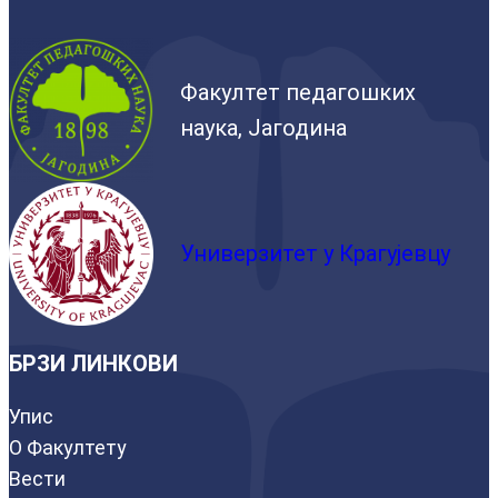
Факултет педагошких
наука, Јагодина
Универзитет у Крагујевцу
БРЗИ ЛИНКОВИ
Упис
О Факултету
Вести